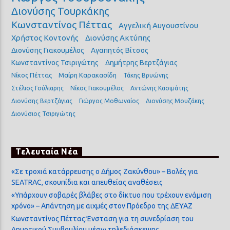
Διονύσης Τουρκάκης
Κωνσταντίνος Πέττας
Αγγελική Αυγουστίνου
Χρήστος Κοντονής
Διονύσης Ακτύπης
Διονύσης Γιακουμέλος
Αγαπητός Βίτσος
Κωνσταντίνος Τσιριγώτης
Δημήτρης Βερτζάγιας
Νίκος Πέττας
Μαίρη Καρακασίδη
Τάκης Βρυώνης
Στέλιος Γούλιαρης
Νίκος Γιακουμέλος
Αντώνης Κασιμάτης
Διονύσης Βερτζάγιας
Γιώργος Μοθωναίος
Διονύσης Μουζάκης
Διονύσιος Τσιριγώτης
Τελευταία Νέα
«Σε τροχιά κατάρρευσης ο Δήμος Ζακύνθου» – Βολές για
SEATRAC, σκουπίδια και απευθείας αναθέσεις
«Υπάρχουν σοβαρές βλάβες στο δίκτυο που τρέχουν ενάμιση
χρόνο» – Απάντηση με αιχμές στον Πρόεδρο της ΔΕΥΑΖ
Κωνσταντίνος Πέττας:Ένσταση για τη συνεδρίαση του
Δημοτικού Συμβουλίου μέσω τηλεδιάσκεψης