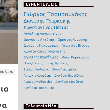
ΣΥΝΕΝΤΕΥΞΕΙΣ
Γιώργος Τσουρουνάκης
Διονύσης Τουρκάκης
Κωνσταντίνος Πέττας
Αγγελική Αυγουστίνου
Διονύσης Ακτύπης
Χρήστος Κοντονής
Διονύσης Γιακουμέλος
Αγαπητός Βίτσος
Κωνσταντίνος Τσιριγώτης
Δημήτρης Βερτζάγιας
Μαίρη Καρακασίδη
Νίκος Πέττας
Τάκης Βρυώνης
Στέλιος Γούλιαρης
Νίκος Γιακουμέλος
/07/2026
Αντώνης Κασιμάτης
Διονύσης Βερτζάγιας
Γιώργος Μοθωναίος
Διονύσης Μουζάκης
δια
Διονύσιος Τσιριγώτης
να
Τελευταία Νέα