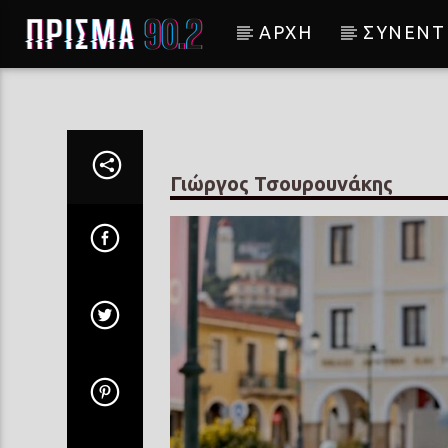
ΑΡΧΗ
ΣΥΝΕΝΤ
Current track
Σύνδεση με RealFm
Γιώργος Τσουρουνάκης