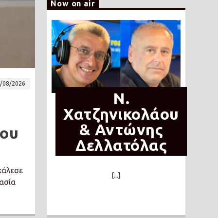
Now on air
/08/2026
N.
Χατζηνικολάου
& Αντώνης
του
Δελλατόλας
κάλεσε
[...]
ασία