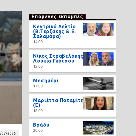
Επόμενες εκπομπές
Κεντρικό Δελτίο
(Β.Τερζάκης & Ε.
Σαλαμάρα)
14:00
Νίκος Στραβελάκης,
Λουκία Γκάτσου
15:00
Μεσημέρι
17:00
Μαριέττα Ποταμίτη
(Ε)
18:00
Βράδυ
20:00
/07/2026