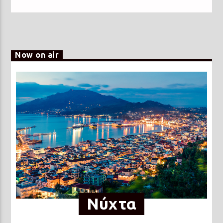
Now on air
Νύχτα