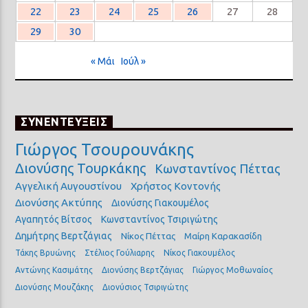
22
23
24
25
26
27
28
29
30
« Μάι
Ιούλ »
ΣΥΝΕΝΤΕΥΞΕΙΣ
Γιώργος Τσουρουνάκης
Διονύσης Τουρκάκης
Κωνσταντίνος Πέττας
Αγγελική Αυγουστίνου
Χρήστος Κοντονής
Διονύσης Ακτύπης
Διονύσης Γιακουμέλος
Αγαπητός Βίτσος
Κωνσταντίνος Τσιριγώτης
Δημήτρης Βερτζάγιας
Νίκος Πέττας
Μαίρη Καρακασίδη
Τάκης Βρυώνης
Στέλιος Γούλιαρης
Νίκος Γιακουμέλος
Αντώνης Κασιμάτης
Διονύσης Βερτζάγιας
Γιώργος Μοθωναίος
Διονύσης Μουζάκης
Διονύσιος Τσιριγώτης