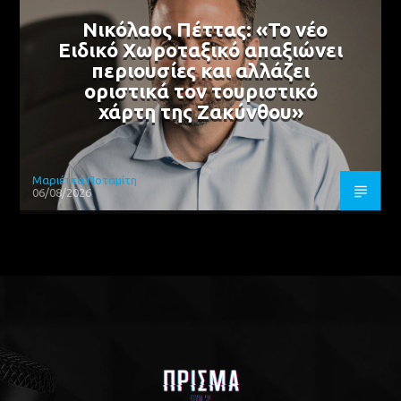
Νικόλαος Πέττας: «Το νέο
Ειδικό Χωροταξικό απαξιώνει
περιουσίες και αλλάζει
οριστικά τον τουριστικό
χάρτη της Ζακύνθου»
Μαριέττα Ποταμίτη
06/08/2026