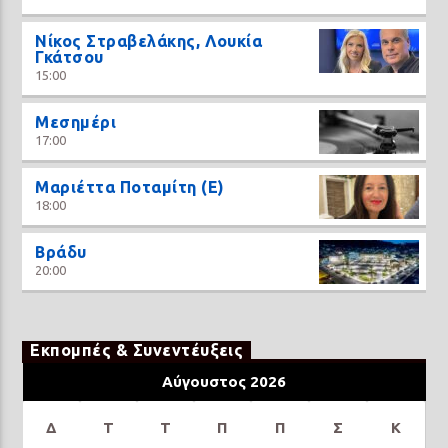
Νίκος Στραβελάκης, Λουκία
Γκάτσου
15:00
Μεσημέρι
17:00
Μαριέττα Ποταμίτη (Ε)
18:00
Βράδυ
20:00
Εκπομπές & Συνεντέυξεις
Αύγουστος 2026
Δ
Τ
Τ
Π
Π
Σ
Κ