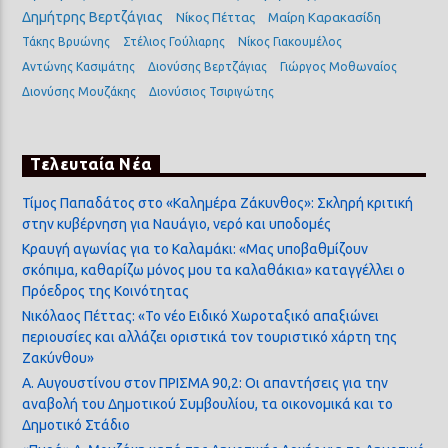
Δημήτρης Βερτζάγιας
Νίκος Πέττας
Μαίρη Καρακασίδη
Τάκης Βρυώνης
Στέλιος Γούλιαρης
Νίκος Γιακουμέλος
Αντώνης Κασιμάτης
Διονύσης Βερτζάγιας
Γιώργος Μοθωναίος
Διονύσης Μουζάκης
Διονύσιος Τσιριγώτης
Τελευταία Νέα
Τίμος Παπαδάτος στο «Καλημέρα Ζάκυνθος»: Σκληρή κριτική
στην κυβέρνηση για Ναυάγιο, νερό και υποδομές
Κραυγή αγωνίας για το Καλαμάκι: «Μας υποβαθμίζουν
σκόπιμα, καθαρίζω μόνος μου τα καλαθάκια» καταγγέλλει ο
Πρόεδρος της Κοινότητας
Νικόλαος Πέττας: «Το νέο Ειδικό Χωροταξικό απαξιώνει
περιουσίες και αλλάζει οριστικά τον τουριστικό χάρτη της
Ζακύνθου»
Α. Αυγουστίνου στον ΠΡΙΣΜΑ 90,2: Οι απαντήσεις για την
αναβολή του Δημοτικού Συμβουλίου, τα οικονομικά και το
Δημοτικό Στάδιο