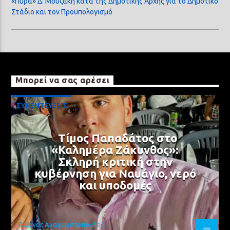
«Πυρά» Δ. Μουζάκη κατά της Δημοτικής Αρχής για το Δημοτικό
Στάδιο και τον Προϋπολογισμό
Μπορεί να σας αρέσει
ΣΥΝΕΝΤΕΥΞΕΙΣ
Τίμος Παπαδάτος στο
«Καλημέρα Ζάκυνθος»:
Σκληρή κριτική στην
κυβέρνηση για Ναυάγιο, νερό
και υποδομές
Γιώργος Αναγνωστόπουλος