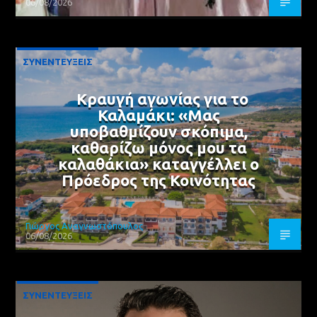
06/08/2026
ΣΥΝΕΝΤΕΥΞΕΙΣ
Κραυγή αγωνίας για το
Καλαμάκι: «Μας
υποβαθμίζουν σκόπιμα,
καθαρίζω μόνος μου τα
καλαθάκια» καταγγέλλει ο
Πρόεδρος της Κοινότητας
Γιώργος Αναγνωστόπουλος
06/08/2026
ΣΥΝΕΝΤΕΥΞΕΙΣ