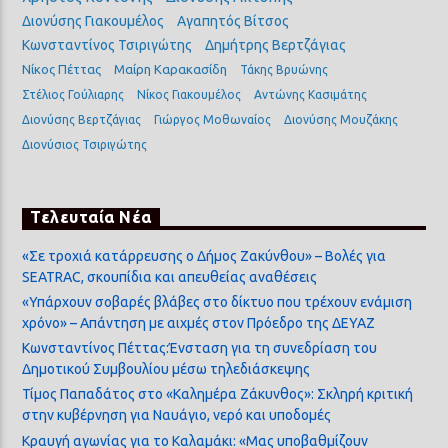
Διονύσης Γιακουμέλος
Αγαπητός Βίτσος
Κωνσταντίνος Τσιριγώτης
Δημήτρης Βερτζάγιας
Νίκος Πέττας
Μαίρη Καρακασίδη
Τάκης Βρυώνης
Στέλιος Γούλιαρης
Νίκος Γιακουμέλος
Αντώνης Κασιμάτης
Διονύσης Βερτζάγιας
Γιώργος Μοθωναίος
Διονύσης Μουζάκης
Διονύσιος Τσιριγώτης
Τελευταία Νέα
«Σε τροχιά κατάρρευσης ο Δήμος Ζακύνθου» – Βολές για
SEATRAC, σκουπίδια και απευθείας αναθέσεις
«Υπάρχουν σοβαρές βλάβες στο δίκτυο που τρέχουν ενάμιση
χρόνο» – Απάντηση με αιχμές στον Πρόεδρο της ΔΕΥΑΖ
Κωνσταντίνος Πέττας:Ένσταση για τη συνεδρίαση του
Δημοτικού Συμβουλίου μέσω τηλεδιάσκεψης
Τίμος Παπαδάτος στο «Καλημέρα Ζάκυνθος»: Σκληρή κριτική
στην κυβέρνηση για Ναυάγιο, νερό και υποδομές
Κραυγή αγωνίας για το Καλαμάκι: «Μας υποβαθμίζουν