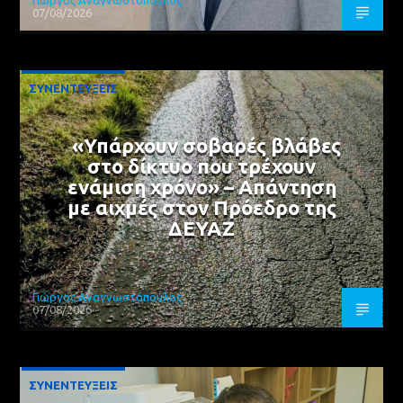
Γιώργος Αναγνωστόπουλος
07/08/2026
ΣΥΝΕΝΤΕΥΞΕΙΣ
«Υπάρχουν σοβαρές βλάβες
στο δίκτυο που τρέχουν
ενάμιση χρόνο» – Απάντηση
με αιχμές στον Πρόεδρο της
ΔΕΥΑΖ
Γιώργος Αναγνωστόπουλος
07/08/2026
ΣΥΝΕΝΤΕΥΞΕΙΣ