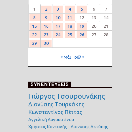
1
2
3
4
5
6
7
8
9
10
11
12
13
14
15
16
17
18
19
20
21
22
23
24
25
26
27
28
29
30
« Μάι
Ιούλ »
ΣΥΝΕΝΤΕΥΞΕΙΣ
Γιώργος Τσουρουνάκης
Διονύσης Τουρκάκης
Κωνσταντίνος Πέττας
Αγγελική Αυγουστίνου
Χρήστος Κοντονής
Διονύσης Ακτύπης