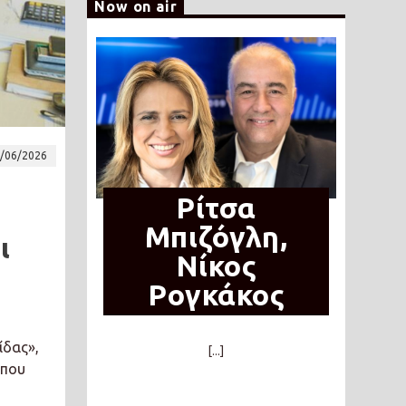
Now on air
/06/2026
Ρίτσα
Μπιζόγλη,
ι
Νίκος
Ρογκάκος
ίδας»,
[...]
 που