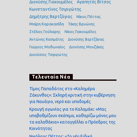
Διονύσης Γιακουμέλος
Αγαπητός Βίτσος
Κωνσταντίνος Τσιριγώτης
Δημήτρης Βερτζάγιας
Νίκος Πέττας
Μαίρη Καρακασίδη
Τάκης Βρυώνης
Στέλιος Γούλιαρης
Νίκος Γιακουμέλος
Αντώνης Κασιμάτης
Διονύσης Βερτζάγιας
Γιώργος Μοθωναίος
Διονύσης Μουζάκης
Διονύσιος Τσιριγώτης
Τελευταία Νέα
Τίμος Παπαδάτος στο «Καλημέρα
Ζάκυνθος»: Σκληρή κριτική στην κυβέρνηση
για Ναυάγιο, νερό και υποδομές
Κραυγή αγωνίας για το Καλαμάκι: «Μας
υποβαθμίζουν σκόπιμα, καθαρίζω μόνος μου
τα καλαθάκια» καταγγέλλει ο Πρόεδρος της
Κοινότητας
Νικόλαος Πέττας: «Το νέο Ειδικό