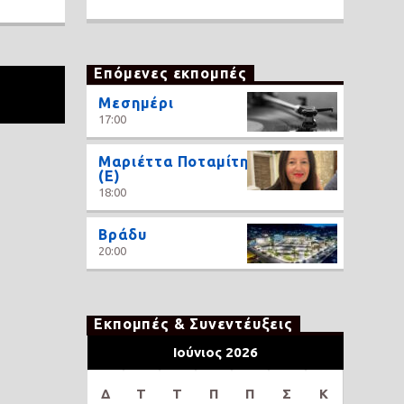
Επόμενες εκπομπές
Μεσημέρι
17:00
Μαριέττα Ποταμίτη
(Ε)
18:00
Βράδυ
20:00
Εκπομπές & Συνεντέυξεις
Ιούνιος 2026
Δ
Τ
Τ
Π
Π
Σ
Κ