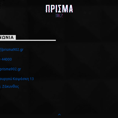
ΝΩΝΙΑ
//prisma902.gr
 44000
prisma902.gr
ουργού Καψάσκη 13
, Ζάκυνθος