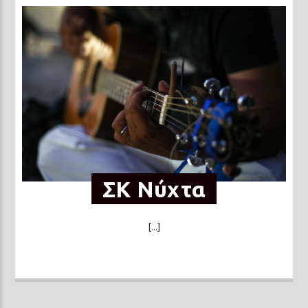
ΣΚ Νύχτα
[...]