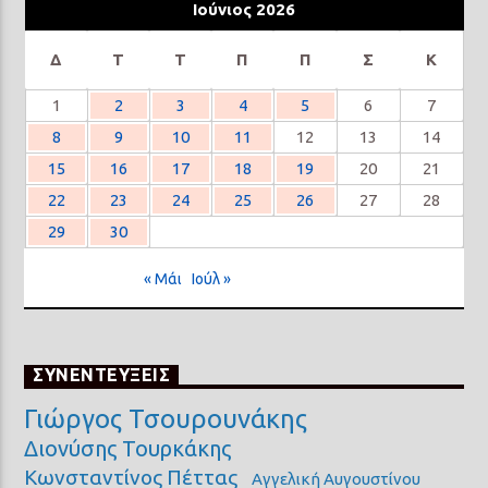
Ιούνιος 2026
Δ
Τ
Τ
Π
Π
Σ
Κ
1
2
3
4
5
6
7
8
9
10
11
12
13
14
15
16
17
18
19
20
21
22
23
24
25
26
27
28
29
30
« Μάι
Ιούλ »
ΣΥΝΕΝΤΕΥΞΕΙΣ
Γιώργος Τσουρουνάκης
Διονύσης Τουρκάκης
Κωνσταντίνος Πέττας
Αγγελική Αυγουστίνου