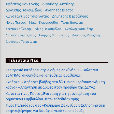
Χρήστος Κοντονής
Διονύσης Ακτύπης
Διονύσης Γιακουμέλος
Αγαπητός Βίτσος
Κωνσταντίνος Τσιριγώτης
Δημήτρης Βερτζάγιας
Νίκος Πέττας
Μαίρη Καρακασίδη
Τάκης Βρυώνης
Στέλιος Γούλιαρης
Νίκος Γιακουμέλος
Αντώνης Κασιμάτης
Διονύσης Βερτζάγιας
Γιώργος Μοθωναίος
Διονύσης Μουζάκης
Διονύσιος Τσιριγώτης
Τελευταία Νέα
«Σε τροχιά κατάρρευσης ο Δήμος Ζακύνθου» – Βολές για
SEATRAC, σκουπίδια και απευθείας αναθέσεις
«Υπάρχουν σοβαρές βλάβες στο δίκτυο που τρέχουν ενάμιση
χρόνο» – Απάντηση με αιχμές στον Πρόεδρο της ΔΕΥΑΖ
Κωνσταντίνος Πέττας:Ένσταση για τη συνεδρίαση του
Δημοτικού Συμβουλίου μέσω τηλεδιάσκεψης
Τίμος Παπαδάτος στο «Καλημέρα Ζάκυνθος»: Σκληρή κριτική
στην κυβέρνηση για Ναυάγιο, νερό και υποδομές