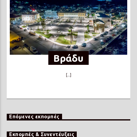
Βράδυ
[...]
Επόμενες εκπομπές
Εκπομπές & Συνεντέυξεις