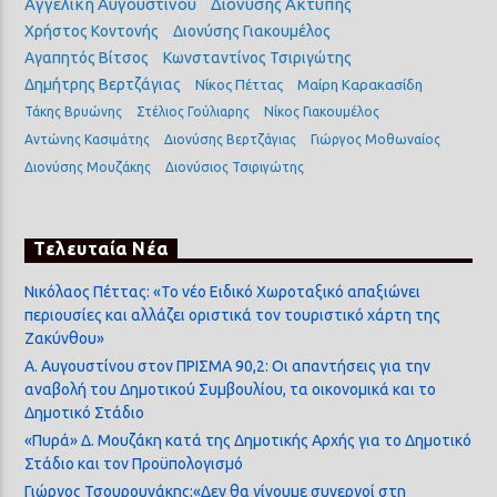
Αγγελική Αυγουστίνου
Διονύσης Ακτύπης
Χρήστος Κοντονής
Διονύσης Γιακουμέλος
Αγαπητός Βίτσος
Κωνσταντίνος Τσιριγώτης
Δημήτρης Βερτζάγιας
Νίκος Πέττας
Μαίρη Καρακασίδη
Τάκης Βρυώνης
Στέλιος Γούλιαρης
Νίκος Γιακουμέλος
Αντώνης Κασιμάτης
Διονύσης Βερτζάγιας
Γιώργος Μοθωναίος
Διονύσης Μουζάκης
Διονύσιος Τσιριγώτης
Τελευταία Νέα
Νικόλαος Πέττας: «Το νέο Ειδικό Χωροταξικό απαξιώνει
περιουσίες και αλλάζει οριστικά τον τουριστικό χάρτη της
Ζακύνθου»
Α. Αυγουστίνου στον ΠΡΙΣΜΑ 90,2: Οι απαντήσεις για την
αναβολή του Δημοτικού Συμβουλίου, τα οικονομικά και το
Δημοτικό Στάδιο
«Πυρά» Δ. Μουζάκη κατά της Δημοτικής Αρχής για το Δημοτικό
Στάδιο και τον Προϋπολογισμό
Γιώργος Τσουρουνάκης:«Δεν θα γίνουμε συνεργοί στη