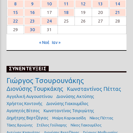
8
9
10
11
12
13
14
15
16
17
18
19
20
21
22
23
24
25
26
27
28
29
30
31
« Νοέ
Ιαν »
ΣΥΝΕΝΤΕΥΞΕΙΣ
Γιώργος Τσουρουνάκης
Διονύσης Τουρκάκης
Κωνσταντίνος Πέττας
Αγγελική Αυγουστίνου
Διονύσης Ακτύπης
Χρήστος Κοντονής
Διονύσης Γιακουμέλος
Αγαπητός Βίτσος
Κωνσταντίνος Τσιριγώτης
Δημήτρης Βερτζάγιας
Μαίρη Καρακασίδη
Νίκος Πέττας
Τάκης Βρυώνης
Στέλιος Γούλιαρης
Νίκος Γιακουμέλος
Αντώνης Κασιμάτης
Διονύσης Βερτζάγιας
Γιώργος Μοθωναίος