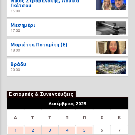
Νίκος Στραβελάκης, Λουκία
Γκάτσου
15:00
Μεσημέρι
17:00
Μαριέττα Ποταμίτη (Ε)
18:00
Βράδυ
20:00
Εκπομπές & Συνεντέυξεις
Δεκέμβριος 2025
Δ
Τ
Τ
Π
Π
Σ
Κ
1
2
3
4
5
6
7