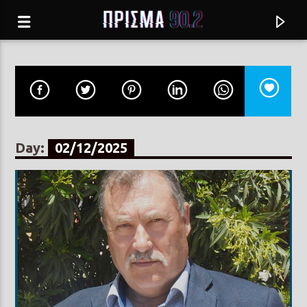
Day:
02/12/2025
Current track
Σύνδεση με RealFm