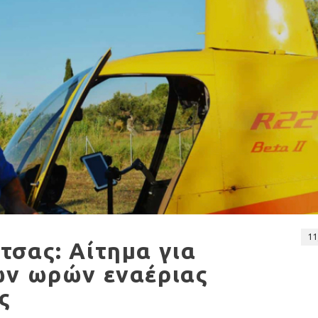
11
σας: Αίτημα για
ων ωρών εναέριας
ς