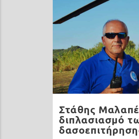
Στάθης Μαλαπέτ
διπλασιασμό τ
δασοεπιτήρηση