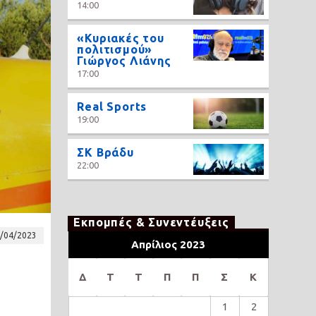
14:00
«Κυριακές του
πολιτισμού»
Γιώργος Λιάνης
17:00
Real Sports
19:00
ΣΚ Βράδυ
22:00
Εκπομπές & Συνεντέυξεις
/04/2023
Απρίλιος 2023
Δ
Τ
Τ
Π
Π
Σ
Κ
1
2