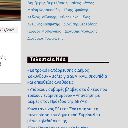
Δημήτρης Βερτζάγιας
Νίκος Πέττας
Μαίρη Καρακασίδη
Τάκης Βρυώνης
Στέλιος Γούλιαρης
Νίκος Γιακουμέλος
Αντώνης Κασιμάτης
Διονύσης Βερτζάγιας
/04/2023
Γιώργος Μοθωναίος
Διονύσης Μουζάκης
Διονύσιος Τσιριγώτης
»
τές
Τελευταία Νέα
ά
«Σε τροχιά κατάρρευσης ο Δήμος
Ζακύνθου» – Βολές για SEATRAC, σκουπίδια
και απευθείας αναθέσεις
«Υπάρχουν σοβαρές βλάβες στο δίκτυο που
τρέχουν ενάμιση χρόνο» – Απάντηση με
αιχμές στον Πρόεδρο της ΔΕΥΑΖ
Κωνσταντίνος Πέττας:Ένσταση για τη
συνεδρίαση του Δημοτικού Συμβουλίου
μέσω τηλεδιάσκεψης
Τίμος Παπαδάτος στο «Καλημέρα