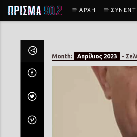
ΑΡΧΗ
ΣΥΝΕΝΤ
Current track
ΟΤΙ ΜΕ ΚΕΡΑΣΕΙΣ ΤΟ ΠΙΝ
ΧΡΗΣΤΟΣ ΧΟΛΙΔΗΣ + ΒΟ
Month:
Απρίλιος 2023
- Σελ