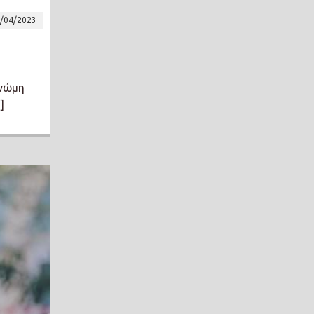
/04/2023
γνώμη
]