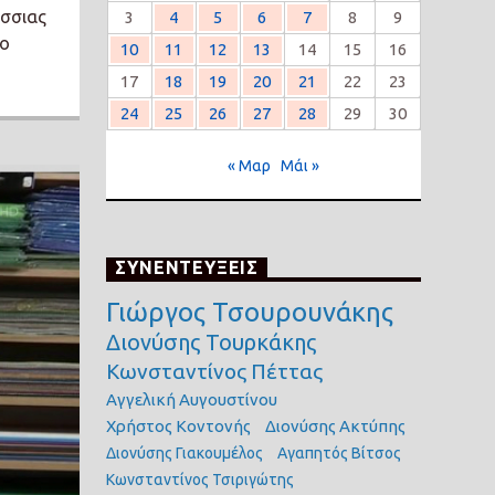
άσσιας
3
4
5
6
7
8
9
έο
10
11
12
13
14
15
16
17
18
19
20
21
22
23
24
25
26
27
28
29
30
« Μαρ
Μάι »
ΣΥΝΕΝΤΕΥΞΕΙΣ
Γιώργος Τσουρουνάκης
Διονύσης Τουρκάκης
Κωνσταντίνος Πέττας
Αγγελική Αυγουστίνου
Χρήστος Κοντονής
Διονύσης Ακτύπης
Διονύσης Γιακουμέλος
Αγαπητός Βίτσος
Κωνσταντίνος Τσιριγώτης