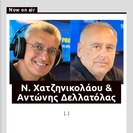
Now on air
N. Χατζηνικολάου &
Αντώνης Δελλατόλας
[...]