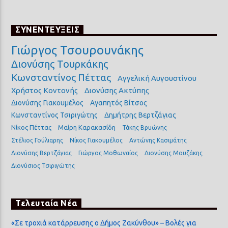
ΣΥΝΕΝΤΕΥΞΕΙΣ
Γιώργος Τσουρουνάκης
Διονύσης Τουρκάκης
Κωνσταντίνος Πέττας
Αγγελική Αυγουστίνου
Χρήστος Κοντονής
Διονύσης Ακτύπης
Διονύσης Γιακουμέλος
Αγαπητός Βίτσος
Κωνσταντίνος Τσιριγώτης
Δημήτρης Βερτζάγιας
Νίκος Πέττας
Μαίρη Καρακασίδη
Τάκης Βρυώνης
Στέλιος Γούλιαρης
Νίκος Γιακουμέλος
Αντώνης Κασιμάτης
Διονύσης Βερτζάγιας
Γιώργος Μοθωναίος
Διονύσης Μουζάκης
Διονύσιος Τσιριγώτης
Τελευταία Νέα
«Σε τροχιά κατάρρευσης ο Δήμος Ζακύνθου» – Βολές για