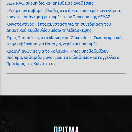
SEATRAC, σκουπίδια και απευθείας αναθέσεις
«Υπάρχουν σοβαρές βλάβες στο δίκτυο που τρέχουν ενάμιση
χρόνο» – Απάντηση με αιχμές στον Πρόεδρο της ΔΕΥΑΖ
Κωνσταντίνος Πέττας:Ένσταση για τη συνεδρίαση του
Δημοτικού Συμβουλίου μέσω τηλεδιάσκεψης
Τίμος Παπαδάτος στο «Καλημέρα Ζάκυνθος»: Σκληρή κριτική
στην κυβέρνηση για Ναυάγιο, νερό και υποδομές
Κραυγή αγωνίας για το Καλαμάκι: «Μας υποβαθμίζουν
σκόπιμα, καθαρίζω μόνος μου τα καλαθάκια» καταγγέλλει ο
Πρόεδρος της Κοινότητας