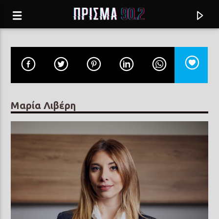
Μαρία Λιβέρη
Current track
Σύνδεση με RealFm