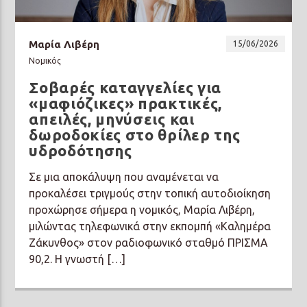
Μαρία Λιβέρη
15/06/2026
Νομικός
Σοβαρές καταγγελίες για
Prisma Radio 90,2
«μαφιόζικες» πρακτικές,
απειλές, μηνύσεις και
δωροδοκίες στο θρίλερ της
υδροδότησης
Σε μια αποκάλυψη που αναμένεται να
προκαλέσει τριγμούς στην τοπική αυτοδιοίκηση
προχώρησε σήμερα η νομικός, Μαρία Λιβέρη,
μιλώντας τηλεφωνικά στην εκπομπή «Καλημέρα
Ζάκυνθος» στον ραδιοφωνικό σταθμό ΠΡΙΣΜΑ
90,2. Η γνωστή […]