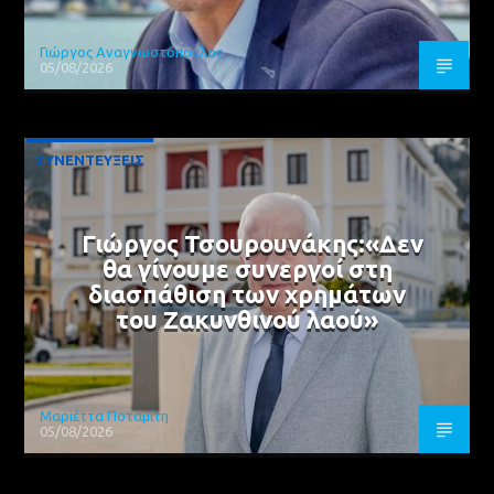
Γιώργος Αναγνωστόπουλος
05/08/2026
ΣΥΝΕΝΤΕΥΞΕΙΣ
Γιώργος Τσουρουνάκης:«Δεν
θα γίνουμε συνεργοί στη
διασπάθιση των χρημάτων
του Ζακυνθινού λαού»
Μαριέττα Ποταμίτη
05/08/2026