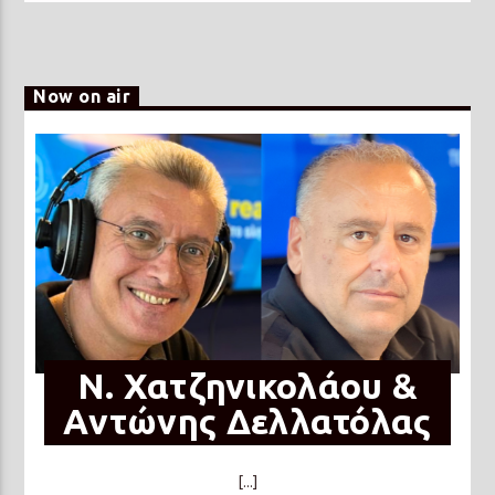
Now on air
N. Χατζηνικολάου &
Αντώνης Δελλατόλας
[...]