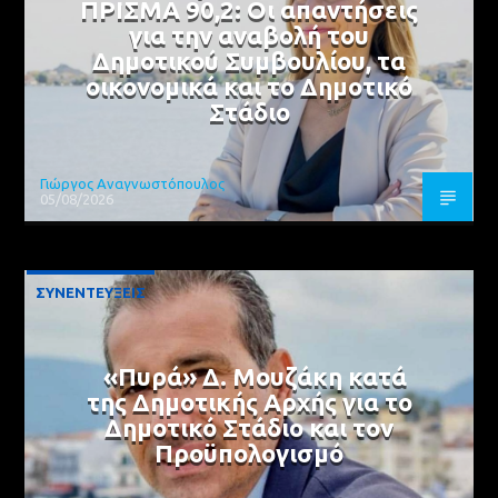
ΠΡΙΣΜΑ 90,2: Οι απαντήσεις
για την αναβολή του
Δημοτικού Συμβουλίου, τα
οικονομικά και το Δημοτικό
Στάδιο
Γιώργος Αναγνωστόπουλος
05/08/2026
ΣΥΝΕΝΤΕΥΞΕΙΣ
«Πυρά» Δ. Μουζάκη κατά
της Δημοτικής Αρχής για το
Δημοτικό Στάδιο και τον
Προϋπολογισμό