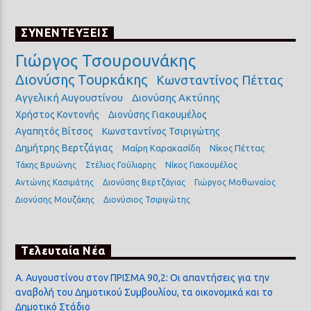
ΣΥΝΕΝΤΕΥΞΕΙΣ
Γιώργος Τσουρουνάκης
Διονύσης Τουρκάκης
Κωνσταντίνος Πέττας
Αγγελική Αυγουστίνου
Διονύσης Ακτύπης
Χρήστος Κοντονής
Διονύσης Γιακουμέλος
Αγαπητός Βίτσος
Κωνσταντίνος Τσιριγώτης
Δημήτρης Βερτζάγιας
Μαίρη Καρακασίδη
Νίκος Πέττας
Τάκης Βρυώνης
Στέλιος Γούλιαρης
Νίκος Γιακουμέλος
Αντώνης Κασιμάτης
Διονύσης Βερτζάγιας
Γιώργος Μοθωναίος
Διονύσης Μουζάκης
Διονύσιος Τσιριγώτης
Τελευταία Νέα
Α. Αυγουστίνου στον ΠΡΙΣΜΑ 90,2: Οι απαντήσεις για την
αναβολή του Δημοτικού Συμβουλίου, τα οικονομικά και το
Δημοτικό Στάδιο