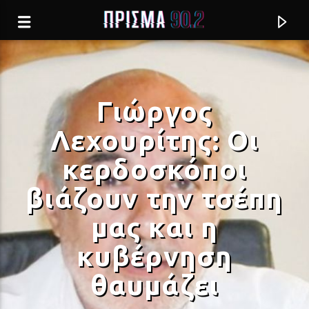
Γιώργος
Λεχουρίτης: Οι
κερδοσκόποι
βιάζουν την τσέπη
μας και η
κυβέρνηση
Current track
θαυμάζει
Σύνδεση με RealFm