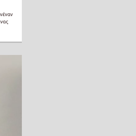
ανέναν
ένας