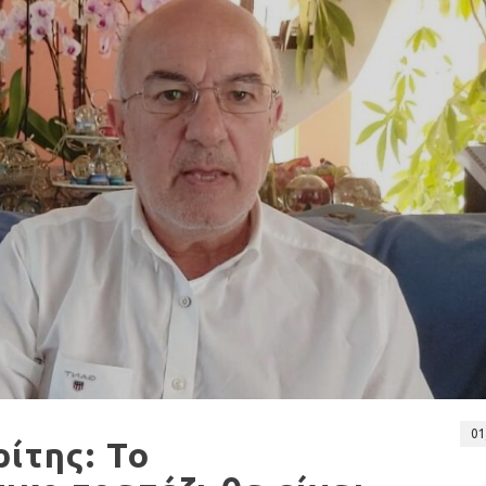
01
ίτης: Το