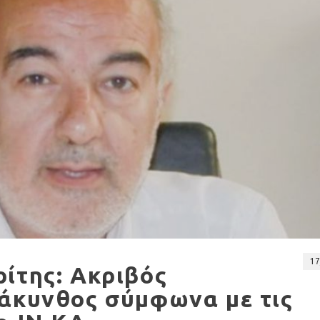
17
ίτης: Ακριβός
Ζάκυνθος σύμφωνα με τις