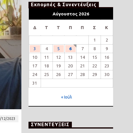
Εκπομπές & Συνεντέυξεις
Αύγουστος 2026
Δ
Τ
Τ
Π
Π
Σ
Κ
1
2
3
4
5
6
7
8
9
10
11
12
13
14
15
16
17
18
19
20
21
22
23
24
25
26
27
28
29
30
31
« Ιούλ
/12/2023
ΣΥΝΕΝΤΕΥΞΕΙΣ