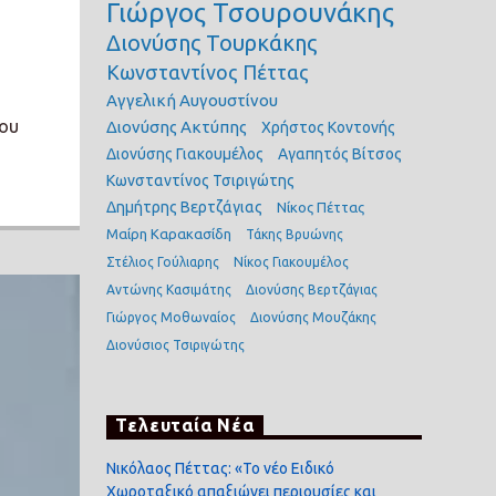
Γιώργος Τσουρουνάκης
Διονύσης Τουρκάκης
Κωνσταντίνος Πέττας
Αγγελική Αυγουστίνου
που
Διονύσης Ακτύπης
Χρήστος Κοντονής
Διονύσης Γιακουμέλος
Αγαπητός Βίτσος
Κωνσταντίνος Τσιριγώτης
Δημήτρης Βερτζάγιας
Νίκος Πέττας
Μαίρη Καρακασίδη
Τάκης Βρυώνης
Στέλιος Γούλιαρης
Νίκος Γιακουμέλος
Αντώνης Κασιμάτης
Διονύσης Βερτζάγιας
Γιώργος Μοθωναίος
Διονύσης Μουζάκης
Διονύσιος Τσιριγώτης
Τελευταία Νέα
Νικόλαος Πέττας: «Το νέο Ειδικό
Χωροταξικό απαξιώνει περιουσίες και