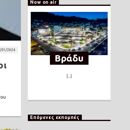
Now on air
/01/2024
Βράδυ
οι
[...]
του
Επόμενες εκπομπές