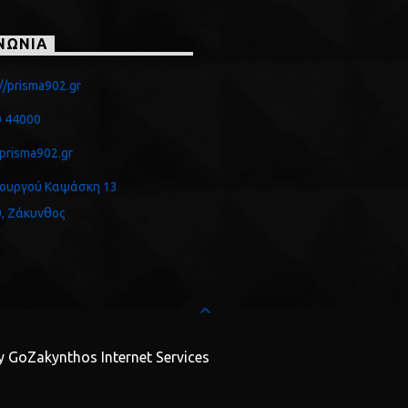
ΝΩΝΙΑ
//prisma902.gr
 44000
prisma902.gr
ουργού Καψάσκη 13
, Ζάκυνθος
y GoZakynthos Internet Services