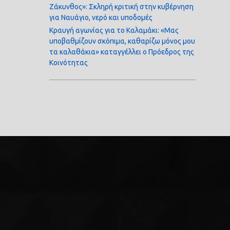
Ζάκυνθος»: Σκληρή κριτική στην κυβέρνηση
για Ναυάγιο, νερό και υποδομές
Κραυγή αγωνίας για το Καλαμάκι: «Μας
υποβαθμίζουν σκόπιμα, καθαρίζω μόνος μου
τα καλαθάκια» καταγγέλλει ο Πρόεδρος της
Κοινότητας