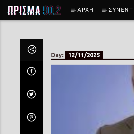
ΑΡΧΗ
ΣΥΝΕΝΤ
Current track
Σύνδεση με RealFm
Day:
12/11/2025