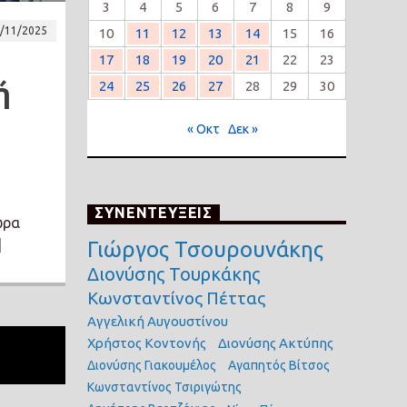
3
4
5
6
7
8
9
/11/2025
10
11
12
13
14
15
16
17
18
19
20
21
22
23
ή
24
25
26
27
28
29
30
« Οκτ
Δεκ »
ΣΥΝΕΝΤΕΥΞΕΙΣ
ώρα
]
Γιώργος Τσουρουνάκης
Διονύσης Τουρκάκης
Κωνσταντίνος Πέττας
Αγγελική Αυγουστίνου
Χρήστος Κοντονής
Διονύσης Ακτύπης
Διονύσης Γιακουμέλος
Αγαπητός Βίτσος
Κωνσταντίνος Τσιριγώτης