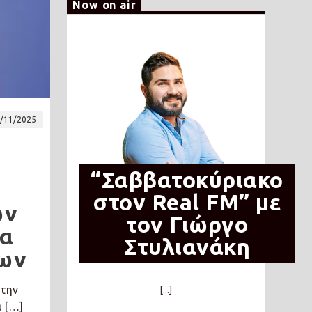
Now on air
/11/2025
“Σαββατοκύριακο
στον Real FM” με
ων
τον Γιώργο
να
Στυλιανάκη
των
 την
[...]
ά […]