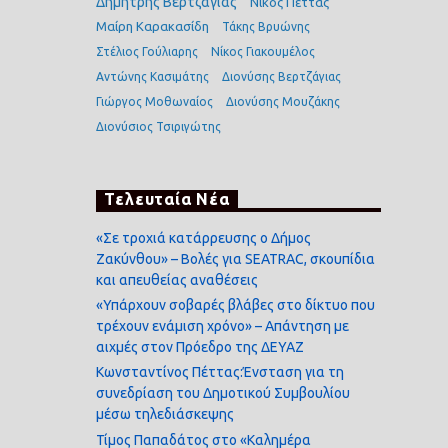
Δημήτρης Βερτζάγιας
Νίκος Πέττας
Μαίρη Καρακασίδη
Τάκης Βρυώνης
Στέλιος Γούλιαρης
Νίκος Γιακουμέλος
Αντώνης Κασιμάτης
Διονύσης Βερτζάγιας
Γιώργος Μοθωναίος
Διονύσης Μουζάκης
Διονύσιος Τσιριγώτης
Τελευταία Νέα
«Σε τροχιά κατάρρευσης ο Δήμος
Ζακύνθου» – Βολές για SEATRAC, σκουπίδια
και απευθείας αναθέσεις
«Υπάρχουν σοβαρές βλάβες στο δίκτυο που
τρέχουν ενάμιση χρόνο» – Απάντηση με
αιχμές στον Πρόεδρο της ΔΕΥΑΖ
Κωνσταντίνος Πέττας:Ένσταση για τη
συνεδρίαση του Δημοτικού Συμβουλίου
μέσω τηλεδιάσκεψης
Τίμος Παπαδάτος στο «Καλημέρα