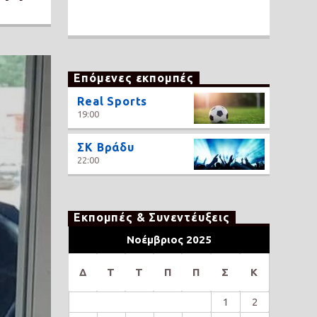
Επόμενες εκπομπές
Real Sports
19:00
ΣΚ Βράδυ
22:00
Εκπομπές & Συνεντέυξεις
Νοέμβριος 2025
Δ
Τ
Τ
Π
Π
Σ
Κ
1
2