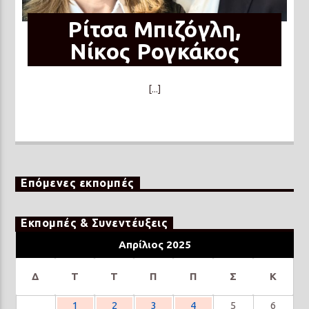
Ρίτσα Μπιζόγλη,
Νίκος Ρογκάκος
[...]
Επόμενες εκπομπές
Εκπομπές & Συνεντέυξεις
Απρίλιος 2025
Δ
Τ
Τ
Π
Π
Σ
Κ
1
2
3
4
5
6