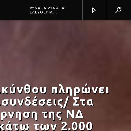
ΔΥΝΑΤΑ ΔΥΝΑΤΑ
(HOMECOMING)
ΕΛΕΥΘΕΡΙΑ
(LIVE)
ΑΡΒΑΝΙΤΑΚΗ
Prisma Radio 90,2
ακύνθου πληρώνει
συνδέσεις/ Στα
έρνηση της ΝΔ
κάτω των 2.000