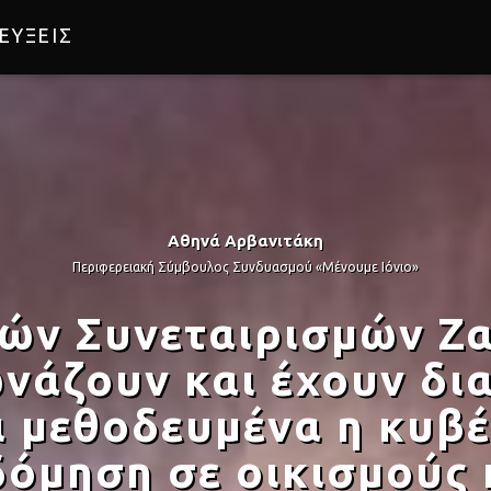
ΕΥΞΕΙΣ
Αθηνά Αρβανιτάκη
Περιφερειακή Σύμβουλος Συνδυασμού «Μένουμε Ιόνιο»
ών Συνεταιρισμών Ζ
νάζουν και έχουν δια
 μεθοδευμένα η κυβ
δόμηση σε οικισμούς 