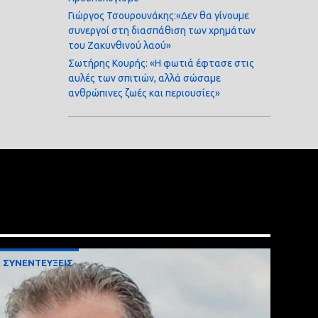
Γιώργος Τσουρουνάκης:«Δεν θα γίνουμε
συνεργοί στη διασπάθιση των χρημάτων
του Ζακυνθινού λαού»
Σωτήρης Κουρής: «Η φωτιά έφτασε στις
αυλές των σπιτιών, αλλά σώσαμε
ανθρώπινες ζωές και περιουσίες»
ΣΥΝΕΝΤΕΥΞΕΙΣ