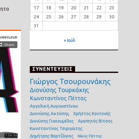
17
18
19
20
21
22
23
τητα
24
25
26
27
28
29
30
31
« Ιούλ
ΣΥΝΕΝΤΕΥΞΕΙΣ
Γιώργος Τσουρουνάκης
Διονύσης Τουρκάκης
Κωνσταντίνος Πέττας
Αγγελική Αυγουστίνου
Διονύσης Ακτύπης
Χρήστος Κοντονής
Διονύσης Γιακουμέλος
Αγαπητός Βίτσος
Κωνσταντίνος Τσιριγώτης
Δημήτρης Βερτζάγιας
Νίκος Πέττας