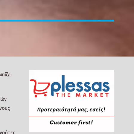
ωπίζει
κών
ένους
αγρότες