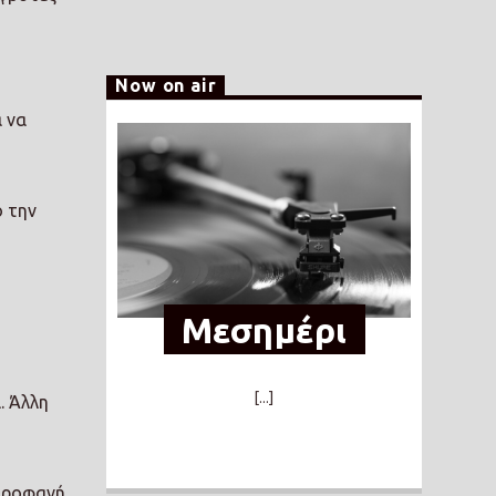
Now on air
α να
ό την
Μεσημέρι
[...]
. Άλλη
 προφανή