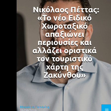
Νικόλαος Πέττας:
«Το νέο Ειδικό
Χωροταξικό
απαξιώνει
περιουσίες και
αλλάζει οριστικά
τον τουριστικό
χάρτη της
Ζακύνθου»
Μαριέττα Ποταμίτη
06/08/2026