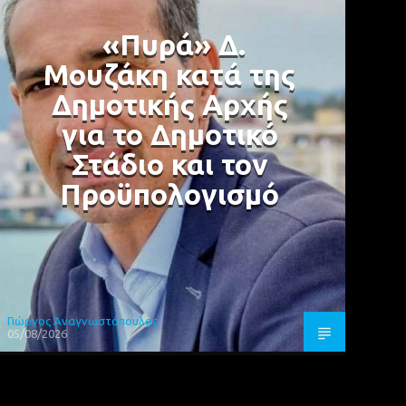
«Πυρά» Δ.
Μουζάκη κατά της
Δημοτικής Αρχής
για το Δημοτικό
Στάδιο και τον
Προϋπολογισμό
Γιώργος Αναγνωστόπουλος
05/08/2026