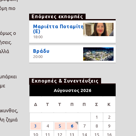
όμη πιο
Επόμενες εκπομπές
Μαριέττα Ποταμίτη
(Ε)
 όμως ο
18:00
σεις.
Βράδυ
αλλά
20:00
 υπάρχει
Εκπομπές & Συνεντέυξεις
 με
Αύγουστος 2026
Δ
Τ
Τ
Π
Π
Σ
Κ
άκυνθος,
1
2
λη ζημιά
3
4
5
6
7
8
9
10
11
12
13
14
15
16