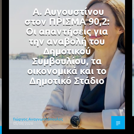
Α. Αυγουστίνου
στον ΠΡΙΣΜΑ 90,2:
Οι απαντήσεις για
την αναβολή του
Δημοτικού
Συμβουλίου, τα
οικονομικά και το
Δημοτικό Στάδιο
Γιώργος Αναγνωστόπουλος
05/08/2026