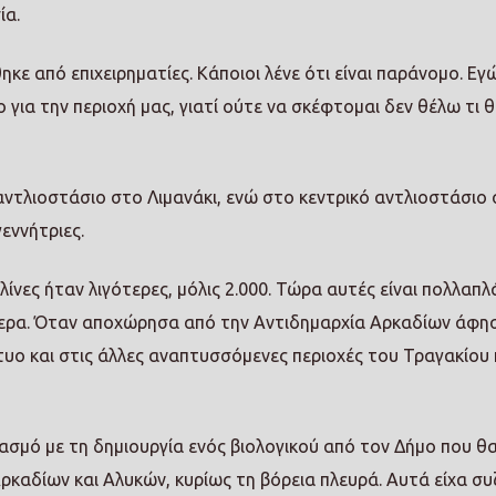
ία.
κε από επιχειρηματίες. Κάποιοι λένε ότι είναι παράνομο. Εγ
ο για την περιοχή μας, γιατί ούτε να σκέφτομαι δεν θέλω τι 
ντλιοστάσιο στο Λιμανάκι, ενώ στο κεντρικό αντλιοστάσιο
εννήτριες.
νες ήταν λιγότερες, μόλις 2.000. Τώρα αυτές είναι πολλαπλά
τερα. Όταν αποχώρησα από την Αντιδημαρχία Αρκαδίων άφη
τυο και στις άλλες αναπτυσσόμενες περιοχές του Τραγακίου 
υασμό με τη δημιουργία ενός βιολογικού από τον Δήμο που θ
Αρκαδίων και Αλυκών, κυρίως τη βόρεια πλευρά. Αυτά είχα συ