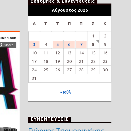
Εκπομπές & Συνεντέυξεις
Αύγουστος 2026
Δ
Τ
Τ
Π
Π
Σ
Κ
1
2
3
4
5
6
7
8
9
10
11
12
13
14
15
16
17
18
19
20
21
22
23
24
25
26
27
28
29
30
31
« Ιούλ
ΣΥΝΕΝΤΕΥΞΕΙΣ
Γιώργος Τσουρουνάκης