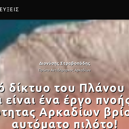
ΕΥΞΕΙΣ
Διονύσης Στραβοπόδης
Πρώην Αντιδήμαρχος Αρκαδίων
κό δίκτυο του Πλάνου
 είναι ένα έργο πνοή
ότητας Αρκαδίων βρί
αυτόματο πιλότο!