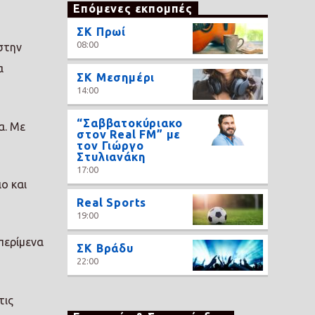
Επόμενες εκπομπές
ΣΚ Πρωί
08:00
στην
α
ΣΚ Μεσημέρι
14:00
“Σαββατοκύριακο
α. Με
στον Real FM” με
τον Γιώργο
Στυλιανάκη
17:00
ο και
Real Sports
19:00
περίμενα
ΣΚ Βράδυ
22:00
τις