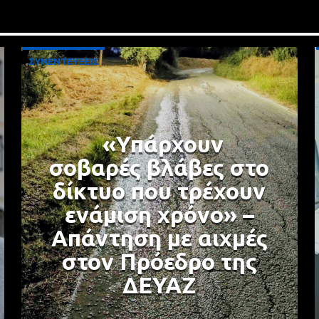
ΣΥΝΕΝΤΕΥΞΕΙΣ
«Υπάρχουν
σοβαρές βλάβες στο
δίκτυο που τρέχουν
ενάμιση χρόνο» –
Απάντηση με αιχμές
στον Πρόεδρο της
ΔΕΥΑΖ