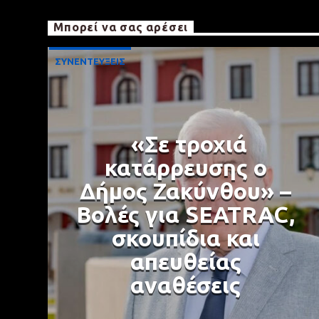
Μπορεί να σας αρέσει
ΣΥΝΕΝΤΕΥΞΕΙΣ
«Σε τροχιά
κατάρρευσης ο
Δήμος Ζακύνθου» –
Βολές για SEATRAC,
σκουπίδια και
απευθείας
αναθέσεις