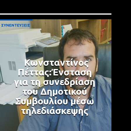
ΣΥΝΕΝΤΕΥΞΕΙΣ
Κωνσταντίνος
Πέττας:Ένσταση
για τη συνεδρίαση
του Δημοτικού
Συμβουλίου μέσω
τηλεδιάσκεψης