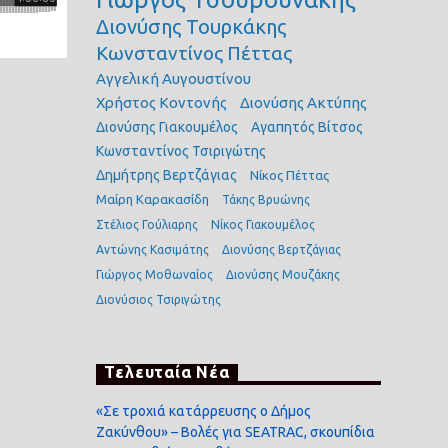
Διονύσης Τουρκάκης
Κωνσταντίνος Πέττας
Αγγελική Αυγουστίνου
Χρήστος Κοντονής
Διονύσης Ακτύπης
Διονύσης Γιακουμέλος
Αγαπητός Βίτσος
Κωνσταντίνος Τσιριγώτης
Δημήτρης Βερτζάγιας
Νίκος Πέττας
Μαίρη Καρακασίδη
Τάκης Βρυώνης
Στέλιος Γούλιαρης
Νίκος Γιακουμέλος
Αντώνης Κασιμάτης
Διονύσης Βερτζάγιας
Γιώργος Μοθωναίος
Διονύσης Μουζάκης
Διονύσιος Τσιριγώτης
Τελευταία Νέα
«Σε τροχιά κατάρρευσης ο Δήμος
Ζακύνθου» – Βολές για SEATRAC, σκουπίδια