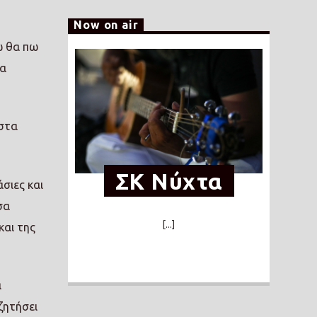
Now on air
ώ θα πω
θα
 στα
ΣΚ Νύχτα
σιες και
σα
[...]
και της
α
ζητήσει