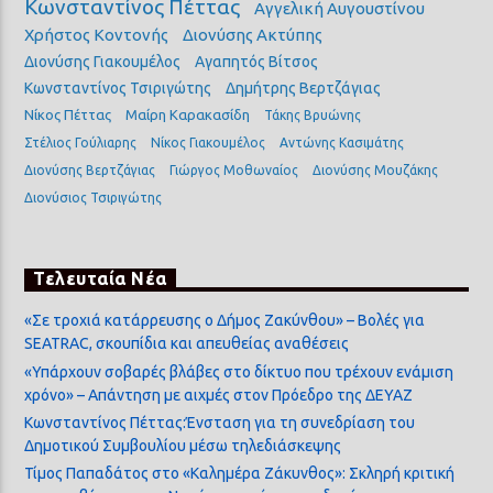
Κωνσταντίνος Πέττας
Αγγελική Αυγουστίνου
Χρήστος Κοντονής
Διονύσης Ακτύπης
Διονύσης Γιακουμέλος
Αγαπητός Βίτσος
Κωνσταντίνος Τσιριγώτης
Δημήτρης Βερτζάγιας
Νίκος Πέττας
Μαίρη Καρακασίδη
Τάκης Βρυώνης
Στέλιος Γούλιαρης
Νίκος Γιακουμέλος
Αντώνης Κασιμάτης
Διονύσης Βερτζάγιας
Γιώργος Μοθωναίος
Διονύσης Μουζάκης
Διονύσιος Τσιριγώτης
Τελευταία Νέα
«Σε τροχιά κατάρρευσης ο Δήμος Ζακύνθου» – Βολές για
SEATRAC, σκουπίδια και απευθείας αναθέσεις
«Υπάρχουν σοβαρές βλάβες στο δίκτυο που τρέχουν ενάμιση
χρόνο» – Απάντηση με αιχμές στον Πρόεδρο της ΔΕΥΑΖ
Κωνσταντίνος Πέττας:Ένσταση για τη συνεδρίαση του
Δημοτικού Συμβουλίου μέσω τηλεδιάσκεψης
Τίμος Παπαδάτος στο «Καλημέρα Ζάκυνθος»: Σκληρή κριτική