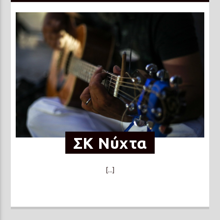
ΣΚ Νύχτα
[...]