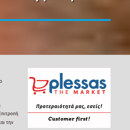
α
η
Επιτροπή
αι την