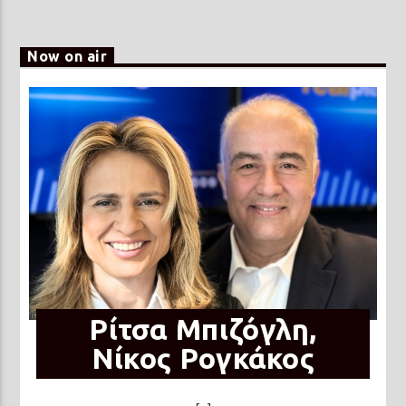
Now on air
Ρίτσα Μπιζόγλη,
Νίκος Ρογκάκος