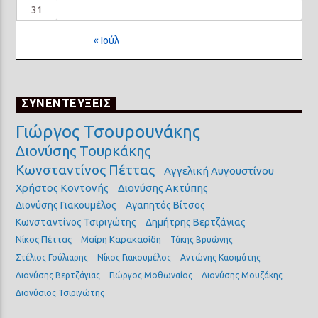
31
« Ιούλ
ΣΥΝΕΝΤΕΥΞΕΙΣ
Γιώργος Τσουρουνάκης
Διονύσης Τουρκάκης
Κωνσταντίνος Πέττας
Αγγελική Αυγουστίνου
Χρήστος Κοντονής
Διονύσης Ακτύπης
Διονύσης Γιακουμέλος
Αγαπητός Βίτσος
Κωνσταντίνος Τσιριγώτης
Δημήτρης Βερτζάγιας
Νίκος Πέττας
Μαίρη Καρακασίδη
Τάκης Βρυώνης
Στέλιος Γούλιαρης
Νίκος Γιακουμέλος
Αντώνης Κασιμάτης
Διονύσης Βερτζάγιας
Γιώργος Μοθωναίος
Διονύσης Μουζάκης
Διονύσιος Τσιριγώτης