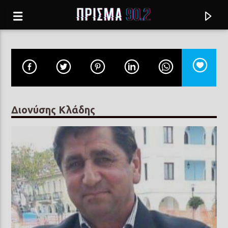
Διονύσης Κλάδης
Current track
ΟΞΥΓΟΝΟ
ΓΙΩΤΑ ΝΕΓΚΑ