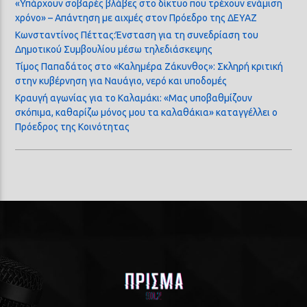
«Υπάρχουν σοβαρές βλάβες στο δίκτυο που τρέχουν ενάμιση
χρόνο» – Απάντηση με αιχμές στον Πρόεδρο της ΔΕΥΑΖ
Κωνσταντίνος Πέττας:Ένσταση για τη συνεδρίαση του
Δημοτικού Συμβουλίου μέσω τηλεδιάσκεψης
Τίμος Παπαδάτος στο «Καλημέρα Ζάκυνθος»: Σκληρή κριτική
στην κυβέρνηση για Ναυάγιο, νερό και υποδομές
Κραυγή αγωνίας για το Καλαμάκι: «Μας υποβαθμίζουν
σκόπιμα, καθαρίζω μόνος μου τα καλαθάκια» καταγγέλλει ο
Πρόεδρος της Κοινότητας