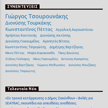
ΣΥΝΕΝΤΕΥΞΕΙΣ
Γιώργος Τσουρουνάκης
Διονύσης Τουρκάκης
Κωνσταντίνος Πέττας
Αγγελική Αυγουστίνου
Χρήστος Κοντονής
Διονύσης Ακτύπης
Διονύσης Γιακουμέλος
Αγαπητός Βίτσος
Κωνσταντίνος Τσιριγώτης
Δημήτρης Βερτζάγιας
Νίκος Πέττας
Μαίρη Καρακασίδη
Τάκης Βρυώνης
Στέλιος Γούλιαρης
Νίκος Γιακουμέλος
Αντώνης Κασιμάτης
Διονύσης Βερτζάγιας
Γιώργος Μοθωναίος
Διονύσης Μουζάκης
Διονύσιος Τσιριγώτης
Τελευταία Νέα
«Σε τροχιά κατάρρευσης ο Δήμος Ζακύνθου» – Βολές για
SEATRAC, σκουπίδια και απευθείας αναθέσεις