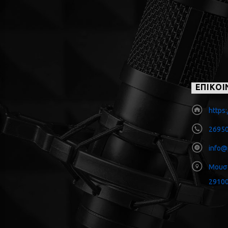
ΕΠΙΚΟΙ
https:
26950
info@
Μουσ
29100