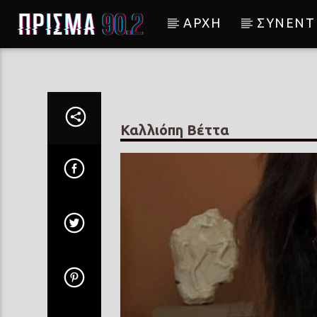
ΑΡΧΗ
ΣΥΝΕΝΤ
Current track
Σύνδεση με RealFm
Καλλιόπη Βέττα