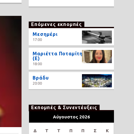
Επόμενες εκπομπές
Μεσημέρι
17:00
Μαριέττα Ποταμίτη
(Ε)
18:00
Βράδυ
20:00
Εκπομπές & Συνεντέυξεις
Αύγουστος 2026
Δ
Τ
Τ
Π
Π
Σ
Κ