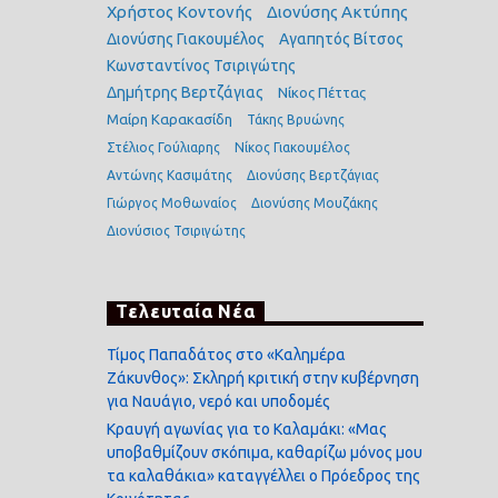
Χρήστος Κοντονής
Διονύσης Ακτύπης
Διονύσης Γιακουμέλος
Αγαπητός Βίτσος
Κωνσταντίνος Τσιριγώτης
Δημήτρης Βερτζάγιας
Νίκος Πέττας
Μαίρη Καρακασίδη
Τάκης Βρυώνης
Στέλιος Γούλιαρης
Νίκος Γιακουμέλος
Αντώνης Κασιμάτης
Διονύσης Βερτζάγιας
Γιώργος Μοθωναίος
Διονύσης Μουζάκης
Διονύσιος Τσιριγώτης
Τελευταία Νέα
Τίμος Παπαδάτος στο «Καλημέρα
Ζάκυνθος»: Σκληρή κριτική στην κυβέρνηση
για Ναυάγιο, νερό και υποδομές
Κραυγή αγωνίας για το Καλαμάκι: «Μας
υποβαθμίζουν σκόπιμα, καθαρίζω μόνος μου
τα καλαθάκια» καταγγέλλει ο Πρόεδρος της