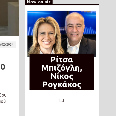
Now on air
/02/2024
Ρίτσα
40
Μπιζόγλη,
Νίκος
Ρογκάκος
νθου
[...]
μού