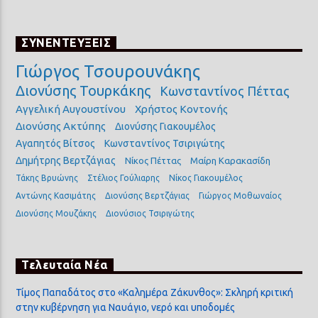
ΣΥΝΕΝΤΕΥΞΕΙΣ
Γιώργος Τσουρουνάκης
Διονύσης Τουρκάκης
Κωνσταντίνος Πέττας
Αγγελική Αυγουστίνου
Χρήστος Κοντονής
Διονύσης Ακτύπης
Διονύσης Γιακουμέλος
Αγαπητός Βίτσος
Κωνσταντίνος Τσιριγώτης
Δημήτρης Βερτζάγιας
Νίκος Πέττας
Μαίρη Καρακασίδη
Τάκης Βρυώνης
Στέλιος Γούλιαρης
Νίκος Γιακουμέλος
Αντώνης Κασιμάτης
Διονύσης Βερτζάγιας
Γιώργος Μοθωναίος
Διονύσης Μουζάκης
Διονύσιος Τσιριγώτης
Τελευταία Νέα
Τίμος Παπαδάτος στο «Καλημέρα Ζάκυνθος»: Σκληρή κριτική
στην κυβέρνηση για Ναυάγιο, νερό και υποδομές