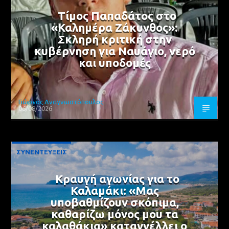
Τίμος Παπαδάτος στο
«Καλημέρα Ζάκυνθος»:
Σκληρή κριτική στην
κυβέρνηση για Ναυάγιο, νερό
και υποδομές
Γιώργος Αναγνωστόπουλος
06/08/2026
ΣΥΝΕΝΤΕΥΞΕΙΣ
Κραυγή αγωνίας για το
Καλαμάκι: «Μας
υποβαθμίζουν σκόπιμα,
καθαρίζω μόνος μου τα
καλαθάκια» καταγγέλλει ο