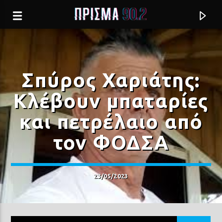
Σπύρος Χαριάτης:
Κλέβουν μπαταρίες
και πετρέλαιο από
τον ΦΟΔΣΑ
23/05/2023
Current track
Σύνδεση με RealFm