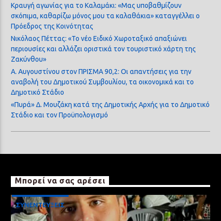
Κραυγή αγωνίας για το Καλαμάκι: «Μας υποβαθμίζουν
σκόπιμα, καθαρίζω μόνος μου τα καλαθάκια» καταγγέλλει ο
Πρόεδρος της Κοινότητας
Νικόλαος Πέττας: «Το νέο Ειδικό Χωροταξικό απαξιώνει
περιουσίες και αλλάζει οριστικά τον τουριστικό χάρτη της
Ζακύνθου»
Α. Αυγουστίνου στον ΠΡΙΣΜΑ 90,2: Οι απαντήσεις για την
αναβολή του Δημοτικού Συμβουλίου, τα οικονομικά και το
Δημοτικό Στάδιο
«Πυρά» Δ. Μουζάκη κατά της Δημοτικής Αρχής για το Δημοτικό
Στάδιο και τον Προϋπολογισμό
Μπορεί να σας αρέσει
ΣΥΝΕΝΤΕΥΞΕΙΣ