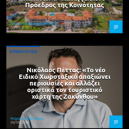
Πρόεδρος της Κοινότητας
Γιώργος Αναγνωστόπουλος
06/08/2026
ΣΥΝΕΝΤΕΥΞΕΙΣ
Νικόλαος Πέττας: «Το νέο
Ειδικό Χωροταξικό απαξιώνει
περιουσίες και αλλάζει
οριστικά τον τουριστικό
χάρτη της Ζακύνθου»
Μαριέττα Ποταμίτη
06/08/2026