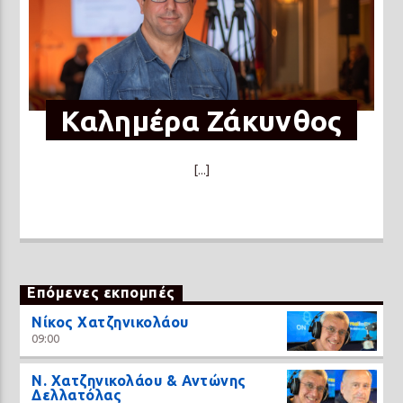
Καλημέρα Ζάκυνθος
[...]
Επόμενες εκπομπές
Νίκος Χατζηνικολάου
09:00
N. Χατζηνικολάου & Αντώνης
Δελλατόλας