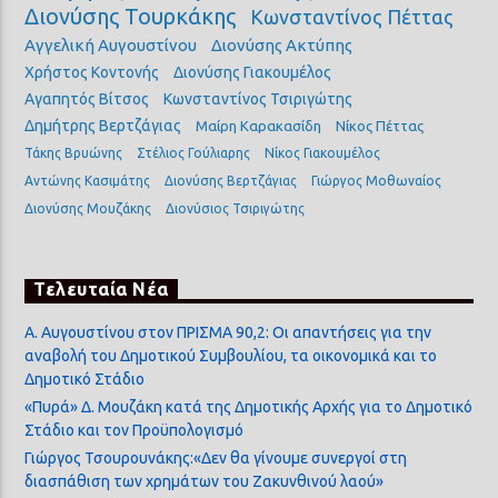
Διονύσης Τουρκάκης
Κωνσταντίνος Πέττας
Αγγελική Αυγουστίνου
Διονύσης Ακτύπης
Χρήστος Κοντονής
Διονύσης Γιακουμέλος
Αγαπητός Βίτσος
Κωνσταντίνος Τσιριγώτης
Δημήτρης Βερτζάγιας
Μαίρη Καρακασίδη
Νίκος Πέττας
Τάκης Βρυώνης
Στέλιος Γούλιαρης
Νίκος Γιακουμέλος
Αντώνης Κασιμάτης
Διονύσης Βερτζάγιας
Γιώργος Μοθωναίος
Διονύσης Μουζάκης
Διονύσιος Τσιριγώτης
Τελευταία Νέα
Α. Αυγουστίνου στον ΠΡΙΣΜΑ 90,2: Οι απαντήσεις για την
αναβολή του Δημοτικού Συμβουλίου, τα οικονομικά και το
Δημοτικό Στάδιο
«Πυρά» Δ. Μουζάκη κατά της Δημοτικής Αρχής για το Δημοτικό
Στάδιο και τον Προϋπολογισμό
Γιώργος Τσουρουνάκης:«Δεν θα γίνουμε συνεργοί στη
διασπάθιση των χρημάτων του Ζακυνθινού λαού»