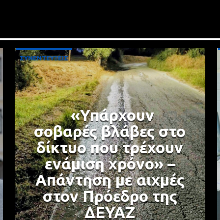
ΣΥΝΕΝΤΕΥΞΕΙΣ
«Υπάρχουν
σοβαρές βλάβες στο
δίκτυο που τρέχουν
ενάμιση χρόνο» –
Απάντηση με αιχμές
στον Πρόεδρο της
ΔΕΥΑΖ