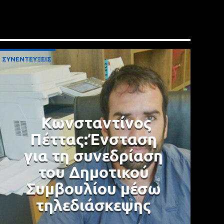
ΣΥΝΕΝΤΕΥΞΕΙΣ
Κωνσταντίνος
Πέττας:Ένσταση
για τη συνεδρίαση
του Δημοτικού
Συμβουλίου μέσω
τηλεδιάσκεψης