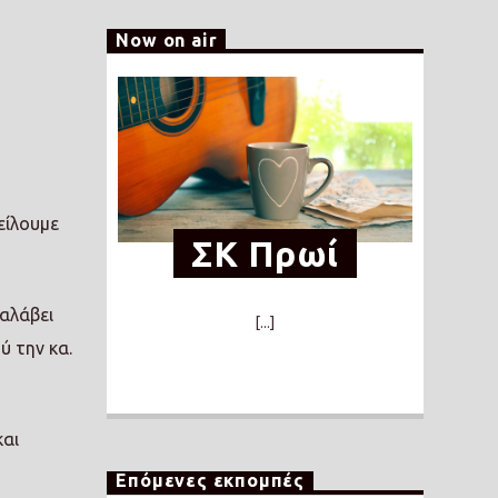
Now on air
είλουμε
ΣΚ Πρωί
ναλάβει
[...]
ύ την κα.
και
Επόμενες εκπομπές