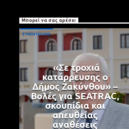
Μπορεί να σας αρέσει
ΣΥΝΕΝΤΕΥΞΕΙΣ
«Σε τροχιά
κατάρρευσης ο
Δήμος Ζακύνθου» –
Βολές για SEATRAC,
σκουπίδια και
απευθείας
αναθέσεις