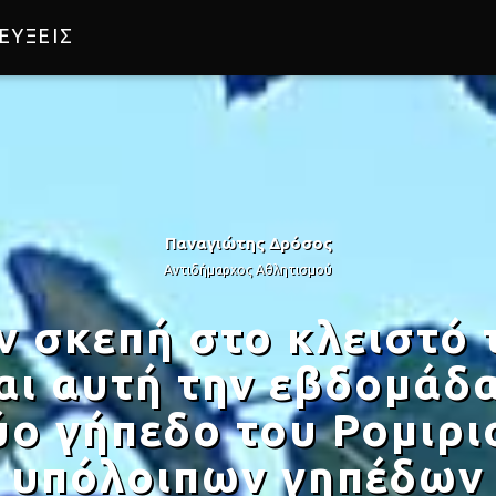
ΕΥΞΕΙΣ
Παναγιώτης Δρόσος
Αντιδήμαρχος Αθλητισμού
ν σκεπή στο κλειστό
ι αυτή την εβδομάδα
ο γήπεδο του Ρομιρι
υπόλοιπων γηπέδων