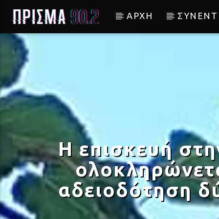
ΑΡΧΗ
ΣΥΝΕΝΤ
Current track
ΣΠΑΣΜΕΝΟ ΚΑΡΑΒΙ
ΔΗΜΗΤΡΗΣ ΜΠΑΣΗΣ
Η επισκευή στη
ολοκληρώνετα
αδειοδότηση δύ