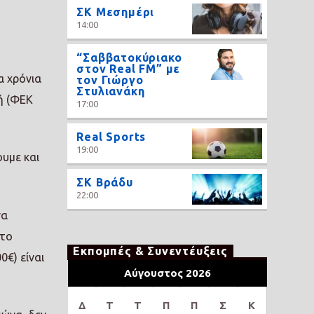
ΣΚ Μεσημέρι
14:00
“Σαββατοκύριακο
στον Real FM” με
α χρόνια
τον Γιώργο
Στυλιανάκη
ή (ΦΕΚ
17:00
Real Sports
19:00
υμε και
ΣΚ Βράδυ
22:00
να
 το
Εκπομπές & Συνεντέυξεις
0€) είναι
Αύγουστος 2026
Δ
Τ
Τ
Π
Π
Σ
Κ