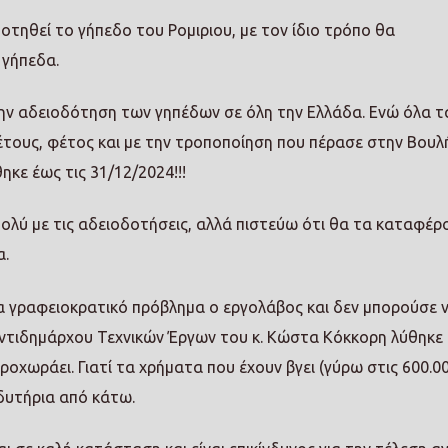
οτηθεί το γήπεδο του Ρομιριου, με τον ίδιο τρόπο θα
 γήπεδα.
ην αδειοδότηση των γηπέδων σε όλη την Ελλάδα. Ενώ όλα τ
έτους, φέτος και με την τροποποίηση που πέρασε στην Βουλ
κε έως τις 31/12/2024!!!
λύ με τις αδειοδοτήσεις, αλλά πιστεύω ότι θα τα καταφέρο
α.
να γραφειοκρατικό πρόβλημα ο εργολάβος και δεν μπορούσε 
ντιδημάρχου Τεχνικών Έργων του κ. Κώστα Κόκκορη λύθηκε
ροχωράει. Γιατί τα χρήματα που έχουν βγει (γύρω στις 600.00
οδυτήρια από κάτω.