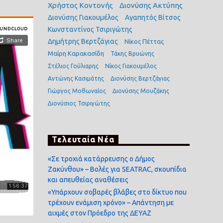
Χρήστος Κοντονής
Διονύσης Ακτύπης
Διονύσης Γιακουμέλος
Αγαπητός Βίτσος
Κωνσταντίνος Τσιριγώτης
Δημήτρης Βερτζάγιας
Νίκος Πέττας
Μαίρη Καρακασίδη
Τάκης Βρυώνης
Στέλιος Γούλιαρης
Νίκος Γιακουμέλος
Αντώνης Κασιμάτης
Διονύσης Βερτζάγιας
Γιώργος Μοθωναίος
Διονύσης Μουζάκης
Διονύσιος Τσιριγώτης
Τελευταία Νέα
«Σε τροχιά κατάρρευσης ο Δήμος
Ζακύνθου» – Βολές για SEATRAC, σκουπίδια
και απευθείας αναθέσεις
«Υπάρχουν σοβαρές βλάβες στο δίκτυο που
τρέχουν ενάμιση χρόνο» – Απάντηση με
αιχμές στον Πρόεδρο της ΔΕΥΑΖ