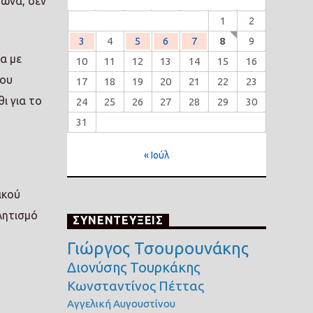
γώνα, δεν
1
2
3
4
5
6
7
8
9
α με
10
11
12
13
14
15
16
του
17
18
19
20
21
22
23
ι για το
24
25
26
27
28
29
30
31
« Ιούλ
ικού
θλητισμό
ΣΥΝΕΝΤΕΥΞΕΙΣ
Γιώργος Τσουρουνάκης
Διονύσης Τουρκάκης
Κωνσταντίνος Πέττας
Αγγελική Αυγουστίνου