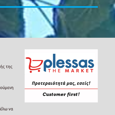
ής της
γούμενη
θέλω να