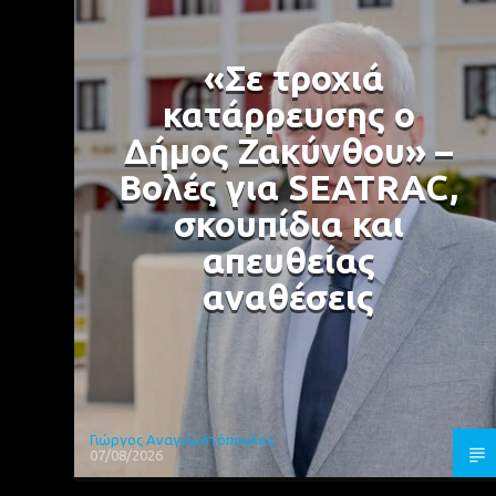
«Σε τροχιά
κατάρρευσης ο
Δήμος Ζακύνθου» –
Βολές για SEATRAC,
σκουπίδια και
απευθείας
αναθέσεις
Γιώργος Αναγνωστόπουλος
07/08/2026