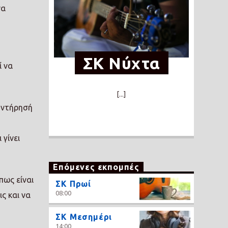
να
ΣΚ Νύχτα
ί να
[...]
συντήρησή
γίνει
Επόμενες εκπομπές
πως είναι
ΣΚ Πρωί
08:00
ς και να
ΣΚ Μεσημέρι
14:00