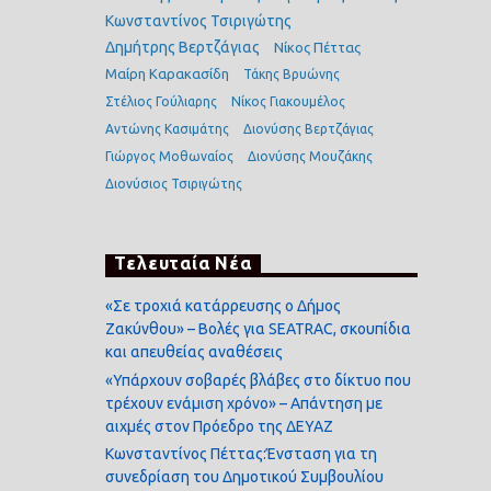
Κωνσταντίνος Τσιριγώτης
Δημήτρης Βερτζάγιας
Νίκος Πέττας
Μαίρη Καρακασίδη
Τάκης Βρυώνης
Στέλιος Γούλιαρης
Νίκος Γιακουμέλος
Αντώνης Κασιμάτης
Διονύσης Βερτζάγιας
Γιώργος Μοθωναίος
Διονύσης Μουζάκης
Διονύσιος Τσιριγώτης
Τελευταία Νέα
«Σε τροχιά κατάρρευσης ο Δήμος
Ζακύνθου» – Βολές για SEATRAC, σκουπίδια
και απευθείας αναθέσεις
«Υπάρχουν σοβαρές βλάβες στο δίκτυο που
τρέχουν ενάμιση χρόνο» – Απάντηση με
αιχμές στον Πρόεδρο της ΔΕΥΑΖ
Κωνσταντίνος Πέττας:Ένσταση για τη
συνεδρίαση του Δημοτικού Συμβουλίου