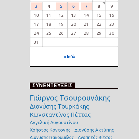
3
4
5
6
7
8
9
10
11
12
13
14
15
16
17
18
19
20
21
22
23
24
25
26
27
28
29
30
31
« Ιούλ
ΣΥΝΕΝΤΕΥΞΕΙΣ
Γιώργος Τσουρουνάκης
Διονύσης Τουρκάκης
Κωνσταντίνος Πέττας
Αγγελική Αυγουστίνου
Χρήστος Κοντονής
Διονύσης Ακτύπης
Διονύσης Γιακουμέλος
Αγαπητός Βίτσος