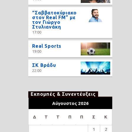
“Σαββατοκύριακο
στον Real FM” με
τον Γιώργο
Στυλιανάκη
17:00
Real Sports
19:00
ΣΚ Βράδυ
22:00
Εκπομπές & Συνεντέυξεις
Αύγουστος 2026
Δ
Τ
Τ
Π
Π
Σ
Κ
1
2