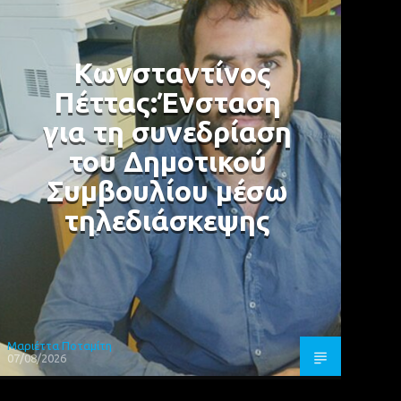
Κωνσταντίνος
Πέττας:Ένσταση
για τη συνεδρίαση
του Δημοτικού
Συμβουλίου μέσω
τηλεδιάσκεψης
Μαριέττα Ποταμίτη
07/08/2026