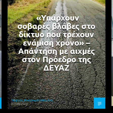
«Υπάρχουν
σοβαρές βλάβες στο
δίκτυο που τρέχουν
ενάμιση χρόνο» –
Απάντηση με αιχμές
στον Πρόεδρο της
ΔΕΥΑΖ
Γιώργος Αναγνωστόπουλος
07/08/2026