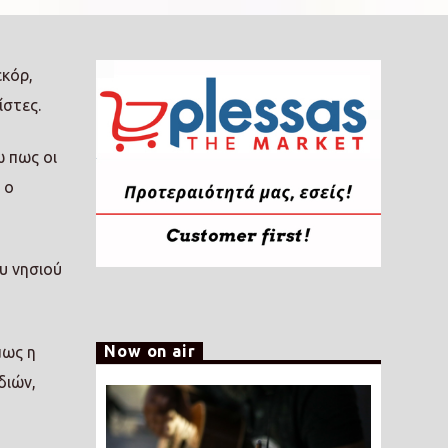
εκόρ,
ίστες.
ω πως οι
 ο
υ νησιού
Now on air
μως η
διών,