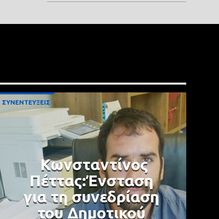
ΣΥΝΕΝΤΕΥΞΕΙΣ
Κωνσταντίνος
Πέττας:Ένσταση
για τη συνεδρίαση
του Δημοτικού