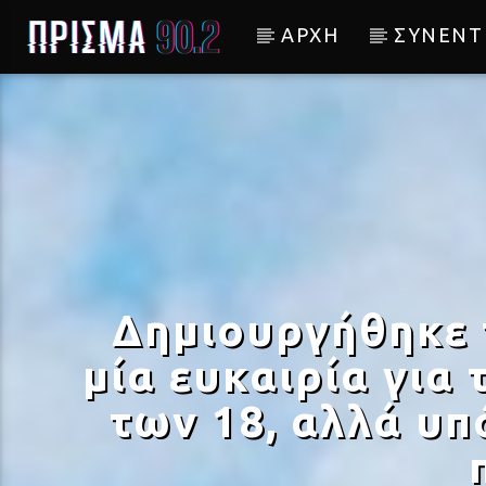
ΑΡΧΗ
ΣΥΝΕΝΤ
Current track
Σύνδεση με RealFm
Δημιουργήθηκε 
μία ευκαιρία για 
των 18, αλλά υπ