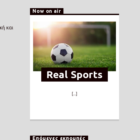
Now on air
κή και
Real Sports
[...]
Επόμενες εκπομπές