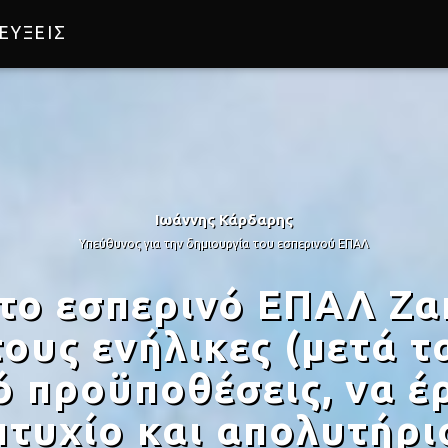
ΕΥΞΕΙΣ
Ιωάννης Κάρδαρης
Υπεύθυνος για την δημιουργία του εσπερινού ΕΠΑΛ
το εσπερινό ΕΠΑΛ Ζακ
τους ενήλικες (μετά τ
ό προϋποθέσεις, να 
πτυχίο και απολυτήρι