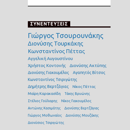
ΣΥΝΕΝΤΕΥΞΕΙΣ
Γιώργος Τσουρουνάκης
Διονύσης Τουρκάκης
Κωνσταντίνος Πέττας
Αγγελική Αυγουστίνου
Χρήστος Κοντονής
Διονύσης Ακτύπης
Διονύσης Γιακουμέλος
Αγαπητός Βίτσος
Κωνσταντίνος Τσιριγώτης
Δημήτρης Βερτζάγιας
Νίκος Πέττας
Μαίρη Καρακασίδη
Τάκης Βρυώνης
Στέλιος Γούλιαρης
Νίκος Γιακουμέλος
Αντώνης Κασιμάτης
Διονύσης Βερτζάγιας
Γιώργος Μοθωναίος
Διονύσης Μουζάκης
Διονύσιος Τσιριγώτης