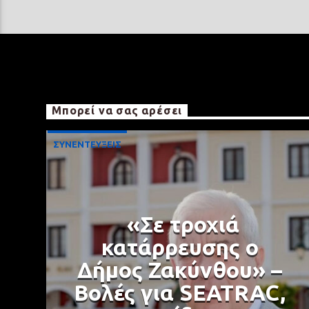
Μπορεί να σας αρέσει
ΣΥΝΕΝΤΕΥΞΕΙΣ
«Σε τροχιά
κατάρρευσης ο
Δήμος Ζακύνθου» –
Βολές για SEATRAC,