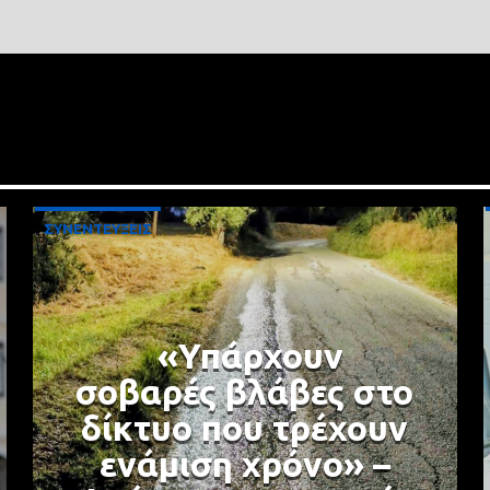
ΣΥΝΕΝΤΕΥΞΕΙΣ
«Υπάρχουν
σοβαρές βλάβες στο
δίκτυο που τρέχουν
ενάμιση χρόνο» –