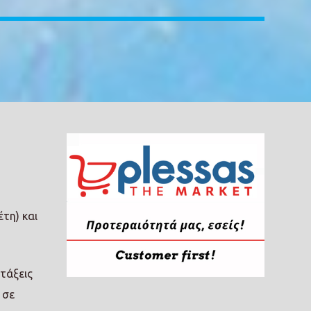
έτη) και
 τάξεις
 σε