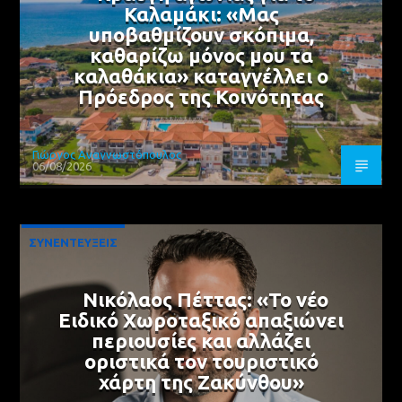
Καλαμάκι: «Μας
υποβαθμίζουν σκόπιμα,
καθαρίζω μόνος μου τα
καλαθάκια» καταγγέλλει ο
Πρόεδρος της Κοινότητας
Γιώργος Αναγνωστόπουλος
06/08/2026
ΣΥΝΕΝΤΕΥΞΕΙΣ
Νικόλαος Πέττας: «Το νέο
Ειδικό Χωροταξικό απαξιώνει
περιουσίες και αλλάζει
οριστικά τον τουριστικό
χάρτη της Ζακύνθου»