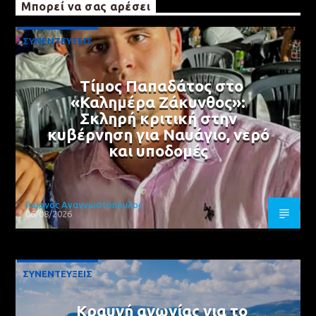
Μπορεί να σας αρέσει
ΣΥΝΕΝΤΕΥΞΕΙΣ
Τίμος Παπαδάτος στο
«Καλημέρα Ζάκυνθος»:
Σκληρή κριτική στην
κυβέρνηση για Ναυάγιο, νερό
και υποδομές
Γιώργος Αναγνωστόπουλος
06/08/2026
ΣΥΝΕΝΤΕΥΞΕΙΣ
Κραυγή αγωνίας για το