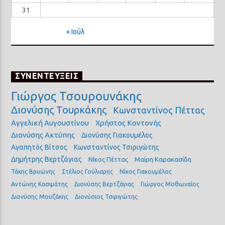
31
« Ιούλ
ΣΥΝΕΝΤΕΥΞΕΙΣ
Γιώργος Τσουρουνάκης
Διονύσης Τουρκάκης
Κωνσταντίνος Πέττας
Αγγελική Αυγουστίνου
Χρήστος Κοντονής
Διονύσης Ακτύπης
Διονύσης Γιακουμέλος
Αγαπητός Βίτσος
Κωνσταντίνος Τσιριγώτης
Δημήτρης Βερτζάγιας
Νίκος Πέττας
Μαίρη Καρακασίδη
Τάκης Βρυώνης
Στέλιος Γούλιαρης
Νίκος Γιακουμέλος
Αντώνης Κασιμάτης
Διονύσης Βερτζάγιας
Γιώργος Μοθωναίος
Διονύσης Μουζάκης
Διονύσιος Τσιριγώτης