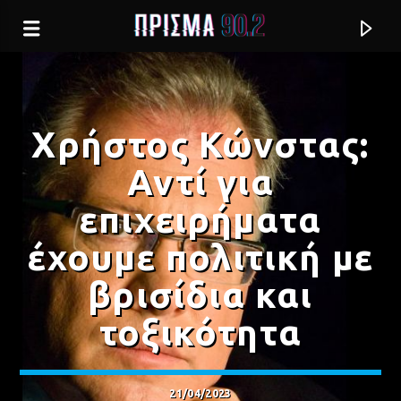
Χρήστος Κώνστας:
Αντί για
επιχειρήματα
έχουμε πολιτική με
βρισίδια και
τοξικότητα
Current track
ΣΟΥ ΜΙΛΩ ΚΟΚΚΙΝΙΖΕΙΣ (REMAKE)
ΓΙΑΝΝΗΣ ΣΟΦΙΛΛΑΣ
21/04/2023