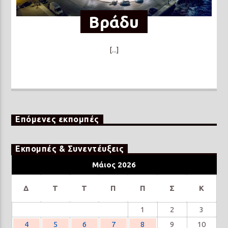
Βράδυ
[...]
Επόμενες εκπομπές
Εκπομπές & Συνεντέυξεις
Μάιος 2026
Δ
Τ
Τ
Π
Π
Σ
Κ
1
2
3
4
5
6
7
8
9
10