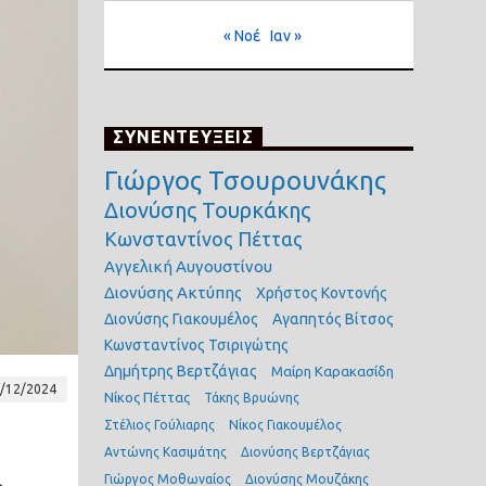
« Νοέ
Ιαν »
ΣΥΝΕΝΤΕΥΞΕΙΣ
Γιώργος Τσουρουνάκης
Διονύσης Τουρκάκης
Κωνσταντίνος Πέττας
Αγγελική Αυγουστίνου
Διονύσης Ακτύπης
Χρήστος Κοντονής
Διονύσης Γιακουμέλος
Αγαπητός Βίτσος
Κωνσταντίνος Τσιριγώτης
Δημήτρης Βερτζάγιας
Μαίρη Καρακασίδη
/12/2024
Νίκος Πέττας
Τάκης Βρυώνης
Στέλιος Γούλιαρης
Νίκος Γιακουμέλος
Αντώνης Κασιμάτης
Διονύσης Βερτζάγιας
Γιώργος Μοθωναίος
Διονύσης Μουζάκης