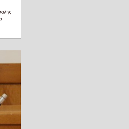
χαλης
να