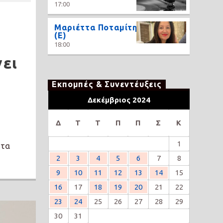
17:00
Μαριέττα Ποταμίτη
(Ε)
18:00
νει
Εκπομπές & Συνεντέυξεις
Δεκέμβριος 2024
Δ
Τ
Τ
Π
Π
Σ
Κ
1
 τα
2
3
4
5
6
7
8
9
10
11
12
13
14
15
16
17
18
19
20
21
22
23
24
25
26
27
28
29
30
31