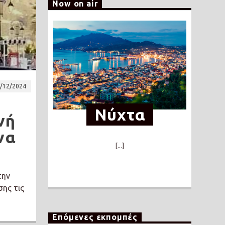
Now on air
/12/2024
Νύχτα
νή
να
[...]
την
σης τις
Επόμενες εκπομπές