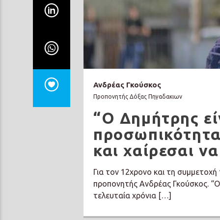
Ανδρέας Γκούσκος
Προπονητής Δόξας Πηγαδακιων
“Ο Δημήτρης εί
προσωπικότητα
και χαίρεσαι ν
Για τον 12χρονο και τη συμμετοχ
προπονητής Ανδρέας Γκούσκος. “Ο 
τελευταία χρόνια […]