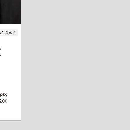
/04/2024
ί
ρές.
 200