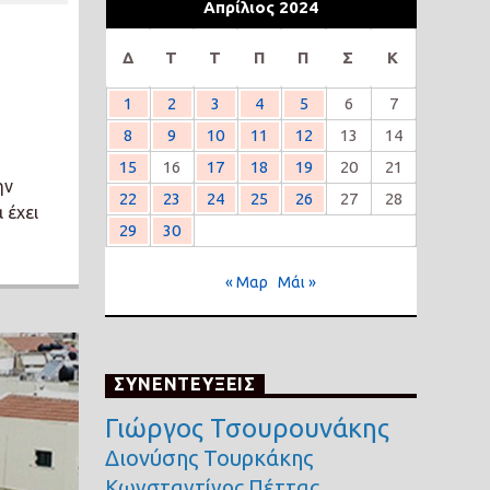
Απρίλιος 2024
Δ
Τ
Τ
Π
Π
Σ
Κ
η
1
2
3
4
5
6
7
8
9
10
11
12
13
14
15
16
17
18
19
20
21
ην
22
23
24
25
26
27
28
 έχει
29
30
« Μαρ
Μάι »
ΣΥΝΕΝΤΕΥΞΕΙΣ
Γιώργος Τσουρουνάκης
Διονύσης Τουρκάκης
Κωνσταντίνος Πέττας