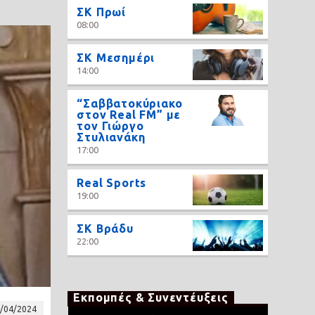
ΣΚ Πρωί
08:00
ΣΚ Μεσημέρι
14:00
“Σαββατοκύριακο
στον Real FM” με
τον Γιώργο
Στυλιανάκη
17:00
Real Sports
19:00
ΣΚ Βράδυ
22:00
Εκπομπές & Συνεντέυξεις
/04/2024