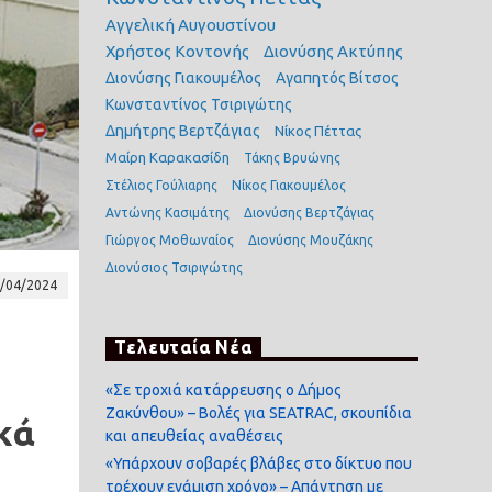
Αγγελική Αυγουστίνου
Χρήστος Κοντονής
Διονύσης Ακτύπης
Διονύσης Γιακουμέλος
Αγαπητός Βίτσος
Κωνσταντίνος Τσιριγώτης
Δημήτρης Βερτζάγιας
Νίκος Πέττας
Μαίρη Καρακασίδη
Τάκης Βρυώνης
Στέλιος Γούλιαρης
Νίκος Γιακουμέλος
Αντώνης Κασιμάτης
Διονύσης Βερτζάγιας
Γιώργος Μοθωναίος
Διονύσης Μουζάκης
Διονύσιος Τσιριγώτης
/04/2024
Τελευταία Νέα
«Σε τροχιά κατάρρευσης ο Δήμος
Ζακύνθου» – Βολές για SEATRAC, σκουπίδια
κά
και απευθείας αναθέσεις
«Υπάρχουν σοβαρές βλάβες στο δίκτυο που
τρέχουν ενάμιση χρόνο» – Απάντηση με