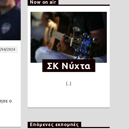
Now on air
/04/2024
ΣΚ Νύχτα
[...]
λησε ο
Επόμενες εκπομπές