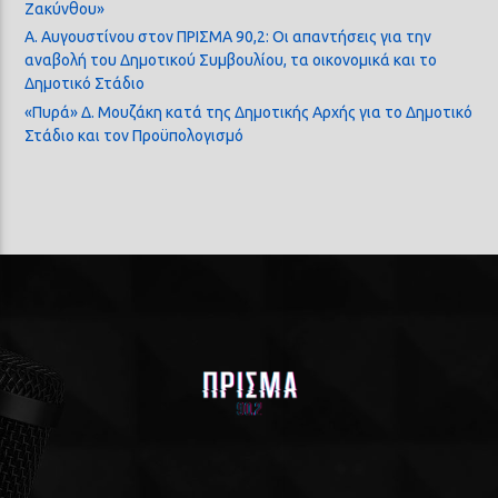
Ζακύνθου»
Α. Αυγουστίνου στον ΠΡΙΣΜΑ 90,2: Οι απαντήσεις για την
αναβολή του Δημοτικού Συμβουλίου, τα οικονομικά και το
Δημοτικό Στάδιο
«Πυρά» Δ. Μουζάκη κατά της Δημοτικής Αρχής για το Δημοτικό
Στάδιο και τον Προϋπολογισμό