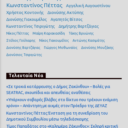
Κωνσταντίνος Πέττας
Αγγελική Αυγουστίνου
Χρήστος Κοντονής
Διονύσης Ακτύπης
Διονύσης Γιακουμέλος
Αγαπητός Βίτσος
Κωνσταντίνος Τσιριγώτης
Δημήτρης Βερτζάγιας
Νίκος Πέττας
Μαίρη Καρακασίδη
Τάκης Βρυώνης
Στέλιος Γούλιαρης
Νίκος Γιακουμέλος
Αντώνης Κασιμάτης
Διονύσης Βερτζάγιας
Γιώργος Μοθωναίος
Διονύσης Μουζάκης
Διονύσιος Τσιριγώτης
Τελευταία Νέα
«Σε τροχιά κατάρρευσης ο Δήμος Ζακύνθου» – Βολές για
SEATRAC, σκουπίδια και απευθείας αναθέσεις
«Υπάρχουν σοβαρές βλάβες στο δίκτυο που τρέχουν ενάμιση
χρόνο» – Απάντηση με αιχμές στον Πρόεδρο της ΔΕΥΑΖ
Κωνσταντίνος Πέττας:Ένσταση για τη συνεδρίαση του
Δημοτικού Συμβουλίου μέσω τηλεδιάσκεψης
Τίμος Παπαδάτος στο «Καλημέρα Ζάκυνθος»: Σκληρή κριτική