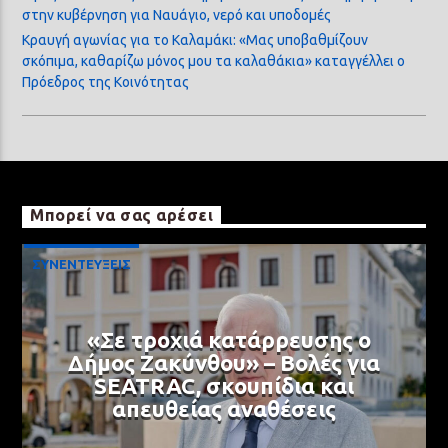
στην κυβέρνηση για Ναυάγιο, νερό και υποδομές
Κραυγή αγωνίας για το Καλαμάκι: «Μας υποβαθμίζουν
σκόπιμα, καθαρίζω μόνος μου τα καλαθάκια» καταγγέλλει ο
Πρόεδρος της Κοινότητας
Μπορεί να σας αρέσει
ΣΥΝΕΝΤΕΥΞΕΙΣ
«Σε τροχιά κατάρρευσης ο
Δήμος Ζακύνθου» – Βολές για
SEATRAC, σκουπίδια και
απευθείας αναθέσεις