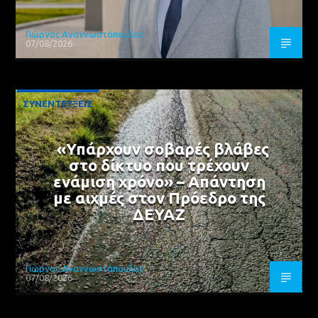
Γιώργος Αναγνωστόπουλος
07/08/2026
ΣΥΝΕΝΤΕΥΞΕΙΣ
«Υπάρχουν σοβαρές βλάβες
στο δίκτυο που τρέχουν
ενάμιση χρόνο» – Απάντηση
με αιχμές στον Πρόεδρο της
ΔΕΥΑΖ
Γιώργος Αναγνωστόπουλος
07/08/2026