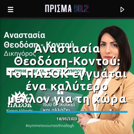
Αναστασία
Θεοδόση-Κοντού:
Το ΠΑΣΟΚ εγγυάται
ένα καλύτερο
μέλλον για τη χώρα
Current track
18/05/2023
Σ' ΑΝΑΖΗΤΩ (FEAT
LES OMBRES, ΓΙΑΝΝΗΣ ΣΠΑΝΟΣ & ΑΝΝΑ