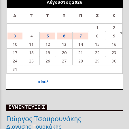
Αύγουστος 2026
Δ
Τ
Τ
Π
Π
Σ
Κ
1
2
3
4
5
6
7
8
9
10
11
12
13
14
15
16
17
18
19
20
21
22
23
24
25
26
27
28
29
30
31
« Ιούλ
ΣΥΝΕΝΤΕΥΞΕΙΣ
Γιώργος Τσουρουνάκης
Διονύσης Τουρκάκης