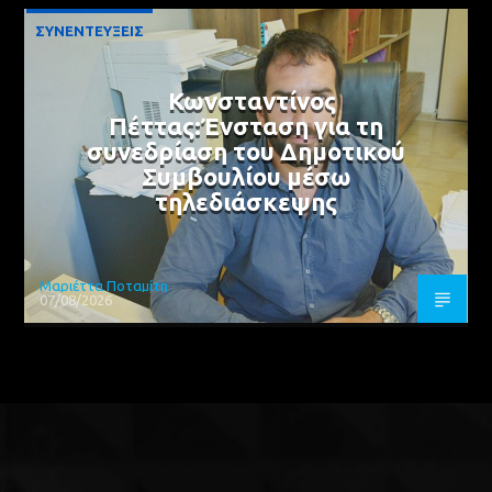
ΣΥΝΕΝΤΕΥΞΕΙΣ
Κωνσταντίνος
Πέττας:Ένσταση για τη
συνεδρίαση του Δημοτικού
Συμβουλίου μέσω
τηλεδιάσκεψης
Μαριέττα Ποταμίτη
07/08/2026