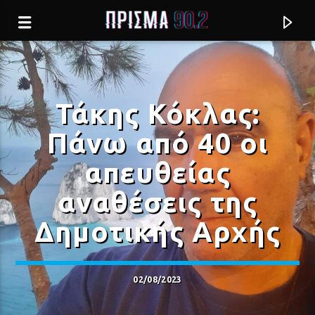
Τάκης Κόκλας:
Πάνω από 40 οι
απευθείας
αναθέσεις της
Δημοτικής Αρχής
Current track
02/08/2023
Σύνδεση με RealFm