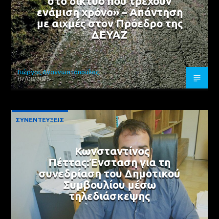
στο δίκτυο που τρέχουν
ενάμιση χρόνο» – Απάντηση
με αιχμές στον Πρόεδρο της
ΔΕΥΑΖ
Γιώργος Αναγνωστόπουλος
07/08/2026
ΣΥΝΕΝΤΕΥΞΕΙΣ
Κωνσταντίνος
Πέττας:Ένσταση για τη
συνεδρίαση του Δημοτικού
Συμβουλίου μέσω
τηλεδιάσκεψης