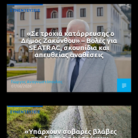
ΣΥΝΕΝΤΕΥΞΕΙΣ
«Σε τροχιά κατάρρευσης ο
Δήμος Ζακύνθου» – Βολές για
SEATRAC, σκουπίδια και
απευθείας αναθέσεις
Γιώργος Αναγνωστόπουλος
07/08/2026
ΣΥΝΕΝΤΕΥΞΕΙΣ
«Υπάρχουν σοβαρές βλάβες