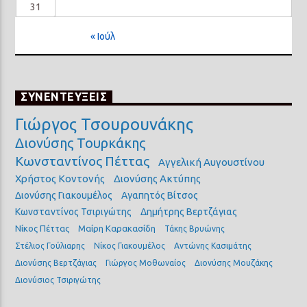
31
« Ιούλ
ΣΥΝΕΝΤΕΥΞΕΙΣ
Γιώργος Τσουρουνάκης
Διονύσης Τουρκάκης
Κωνσταντίνος Πέττας
Αγγελική Αυγουστίνου
Χρήστος Κοντονής
Διονύσης Ακτύπης
Διονύσης Γιακουμέλος
Αγαπητός Βίτσος
Κωνσταντίνος Τσιριγώτης
Δημήτρης Βερτζάγιας
Νίκος Πέττας
Μαίρη Καρακασίδη
Τάκης Βρυώνης
Στέλιος Γούλιαρης
Νίκος Γιακουμέλος
Αντώνης Κασιμάτης
Διονύσης Βερτζάγιας
Γιώργος Μοθωναίος
Διονύσης Μουζάκης
Διονύσιος Τσιριγώτης