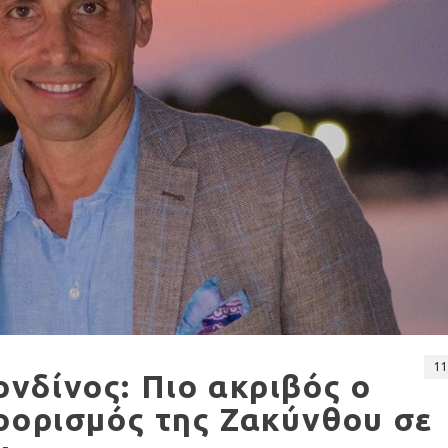
11
νδίνος: Πιο ακριβός ο
οορισμός της Ζακύνθου σε