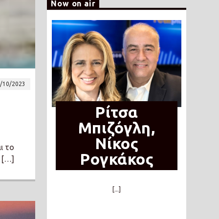
Now on air
/10/2023
Ρίτσα
Μπιζόγλη,
Νίκος
ι το
Ρογκάκος
 […]
[...]