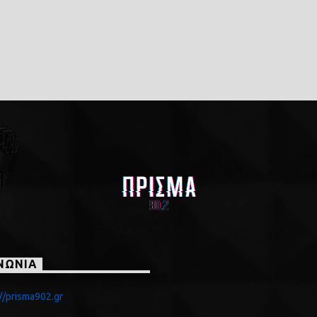
ΝΩΝΙΑ
//prisma902.gr