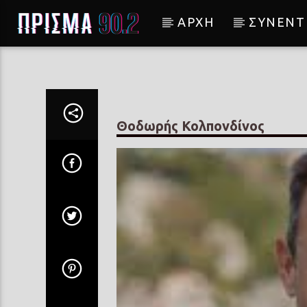
ΑΡΧΗ
ΣΥΝΕΝΤ
Current track
ΟΞΥΓΟΝΟ
ΓΙΩΤΑ ΝΕΓΚΑ
Θοδωρής Κολπονδίνος