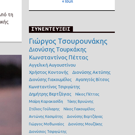
« Ιούλ
Από τη
ακής
ΣΥΝΕΝΤΕΥΞΕΙΣ
Γιώργος Τσουρουνάκης
Διονύσης Τουρκάκης
Κωνσταντίνος Πέττας
Αγγελική Αυγουστίνου
Χρήστος Κοντονής
Διονύσης Ακτύπης
Διονύσης Γιακουμέλος
Αγαπητός Βίτσος
Κωνσταντίνος Τσιριγώτης
Δημήτρης Βερτζάγιας
Νίκος Πέττας
Μαίρη Καρακασίδη
Τάκης Βρυώνης
Στέλιος Γούλιαρης
Νίκος Γιακουμέλος
Αντώνης Κασιμάτης
Διονύσης Βερτζάγιας
Γιώργος Μοθωναίος
Διονύσης Μουζάκης
Διονύσιος Τσιριγώτης