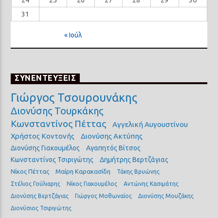
31
« Ιούλ
ΣΥΝΕΝΤΕΥΞΕΙΣ
Γιώργος Τσουρουνάκης
Διονύσης Τουρκάκης
Κωνσταντίνος Πέττας
Αγγελική Αυγουστίνου
Χρήστος Κοντονής
Διονύσης Ακτύπης
Διονύσης Γιακουμέλος
Αγαπητός Βίτσος
Κωνσταντίνος Τσιριγώτης
Δημήτρης Βερτζάγιας
Νίκος Πέττας
Μαίρη Καρακασίδη
Τάκης Βρυώνης
Στέλιος Γούλιαρης
Νίκος Γιακουμέλος
Αντώνης Κασιμάτης
Διονύσης Βερτζάγιας
Γιώργος Μοθωναίος
Διονύσης Μουζάκης
Διονύσιος Τσιριγώτης