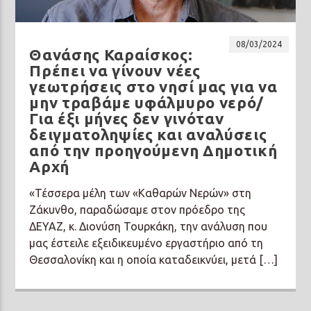
08/03/2024
Θανάσης Καραίσκος:
Πρέπει να γίνουν νέες
γεωτρήσεις στο νησί μας για να
Prisma Radio 90,2
μην τραβάμε υφάλμυρο νερό/
Για έξι μήνες δεν γινόταν
δειγματοληψίες και αναλύσεις
από την προηγούμενη Δημοτική
Αρχή
«Τέσσερα μέλη των «Καθαρών Νερών» στη
Ζάκυνθο, παραδώσαμε στον πρόεδρο της
ΔΕΥΑΖ, κ. Διονύση Τουρκάκη, την ανάλυση που
μας έστειλε εξειδικευμένο εργαστήριο από τη
Θεσσαλονίκη και η οποία καταδεικνύει, μετά […]