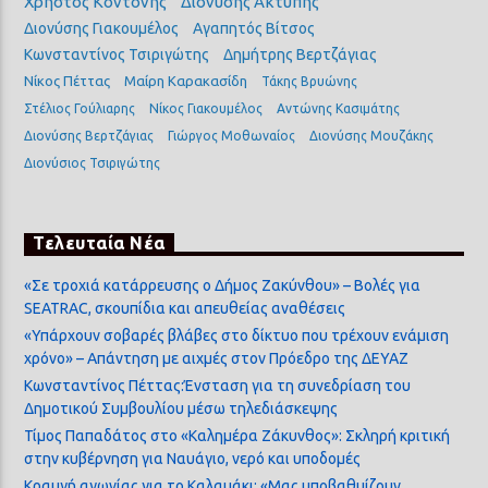
Χρήστος Κοντονής
Διονύσης Ακτύπης
Διονύσης Γιακουμέλος
Αγαπητός Βίτσος
Κωνσταντίνος Τσιριγώτης
Δημήτρης Βερτζάγιας
Νίκος Πέττας
Μαίρη Καρακασίδη
Τάκης Βρυώνης
Στέλιος Γούλιαρης
Νίκος Γιακουμέλος
Αντώνης Κασιμάτης
Διονύσης Βερτζάγιας
Γιώργος Μοθωναίος
Διονύσης Μουζάκης
Διονύσιος Τσιριγώτης
Τελευταία Νέα
«Σε τροχιά κατάρρευσης ο Δήμος Ζακύνθου» – Βολές για
SEATRAC, σκουπίδια και απευθείας αναθέσεις
«Υπάρχουν σοβαρές βλάβες στο δίκτυο που τρέχουν ενάμιση
χρόνο» – Απάντηση με αιχμές στον Πρόεδρο της ΔΕΥΑΖ
Κωνσταντίνος Πέττας:Ένσταση για τη συνεδρίαση του
Δημοτικού Συμβουλίου μέσω τηλεδιάσκεψης
Τίμος Παπαδάτος στο «Καλημέρα Ζάκυνθος»: Σκληρή κριτική
στην κυβέρνηση για Ναυάγιο, νερό και υποδομές
Κραυγή αγωνίας για το Καλαμάκι: «Μας υποβαθμίζουν