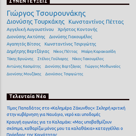
ΣΥΝΕΝΤΕΥΞΕΙΣ
Γιώργος Τσουρουνάκης
Διονύσης Τουρκάκης
Κωνσταντίνος Πέττας
Αγγελική Αυγουστίνου
Χρήστος Κοντονής
Διονύσης Ακτύπης
Διονύσης Γιακουμέλος
Αγαπητός Βίτσος
Κωνσταντίνος Τσιριγώτης
Δημήτρης Βερτζάγιας
Νίκος Πέττας
Μαίρη Καρακασίδη
Τάκης Βρυώνης
Στέλιος Γούλιαρης
Νίκος Γιακουμέλος
Αντώνης Κασιμάτης
Διονύσης Βερτζάγιας
Γιώργος Μοθωναίος
Διονύσης Μουζάκης
Διονύσιος Τσιριγώτης
Τελευταία Νέα
Τίμος Παπαδάτος στο «Καλημέρα Ζάκυνθος»: Σκληρή κριτική
στην κυβέρνηση για Ναυάγιο, νερό και υποδομές
Κραυγή αγωνίας για το Καλαμάκι: «Μας υποβαθμίζουν
σκόπιμα, καθαρίζω μόνος μου τα καλαθάκια» καταγγέλλει ο
Πρόεδρος της Κοινότητας