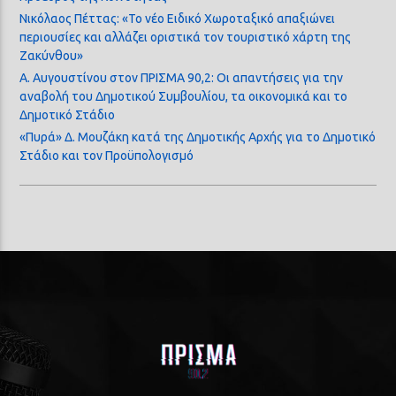
Νικόλαος Πέττας: «Το νέο Ειδικό Χωροταξικό απαξιώνει
περιουσίες και αλλάζει οριστικά τον τουριστικό χάρτη της
Ζακύνθου»
Α. Αυγουστίνου στον ΠΡΙΣΜΑ 90,2: Οι απαντήσεις για την
αναβολή του Δημοτικού Συμβουλίου, τα οικονομικά και το
Δημοτικό Στάδιο
«Πυρά» Δ. Μουζάκη κατά της Δημοτικής Αρχής για το Δημοτικό
Στάδιο και τον Προϋπολογισμό