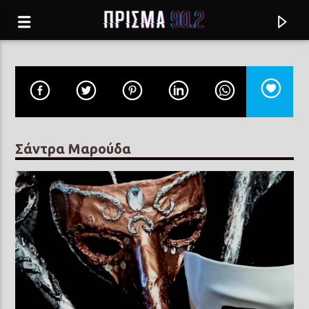
Σάντρα Μαρούδα
Current track
Σύνδεση με RealFm