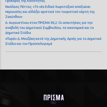
Πρόεδρος της Κοινότητας
Νικόλαος Πέττας: «Το νέο Ειδικό Χωροταξικό απαξιώνει
περιουσίες και αλλάζει οριστικά τον τουριστικό χάρτη της
Ζακύνθου»
Α. Αυγουστίνου στον ΠΡΙΣΜΑ 90,2: Οι απαντήσεις για την
αναβολή του Δημοτικού Συμβουλίου, τα οικονομικά και το
Δημοτικό Στάδιο
«Πυρά» Δ. Μουζάκη κατά της Δημοτικής Αρχής για το Δημοτικό
Στάδιο και τον Προϋπολογισμό