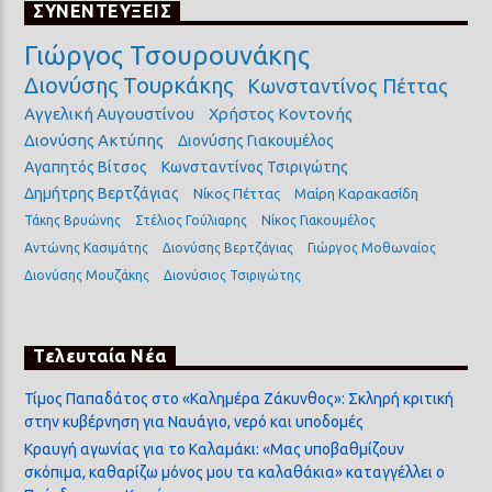
ΣΥΝΕΝΤΕΥΞΕΙΣ
Γιώργος Τσουρουνάκης
Διονύσης Τουρκάκης
Κωνσταντίνος Πέττας
Αγγελική Αυγουστίνου
Χρήστος Κοντονής
Διονύσης Ακτύπης
Διονύσης Γιακουμέλος
Αγαπητός Βίτσος
Κωνσταντίνος Τσιριγώτης
Δημήτρης Βερτζάγιας
Νίκος Πέττας
Μαίρη Καρακασίδη
Τάκης Βρυώνης
Στέλιος Γούλιαρης
Νίκος Γιακουμέλος
Αντώνης Κασιμάτης
Διονύσης Βερτζάγιας
Γιώργος Μοθωναίος
Διονύσης Μουζάκης
Διονύσιος Τσιριγώτης
Τελευταία Νέα
Τίμος Παπαδάτος στο «Καλημέρα Ζάκυνθος»: Σκληρή κριτική
στην κυβέρνηση για Ναυάγιο, νερό και υποδομές
Κραυγή αγωνίας για το Καλαμάκι: «Μας υποβαθμίζουν
σκόπιμα, καθαρίζω μόνος μου τα καλαθάκια» καταγγέλλει ο