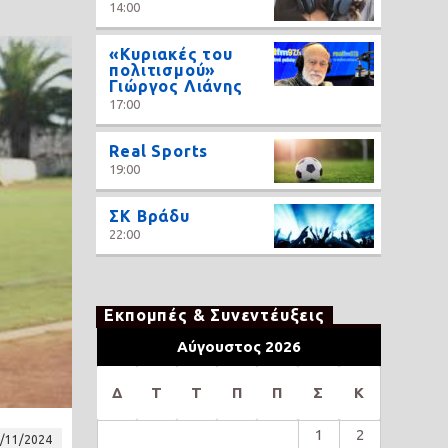
14:00
«Κυριακές του
πολιτισμού»
Γιώργος Λιάνης
17:00
Real Sports
19:00
ΣΚ Βράδυ
22:00
Εκπομπές & Συνεντέυξεις
Αύγουστος 2026
Δ
Τ
Τ
Π
Π
Σ
Κ
1
2
/11/2024