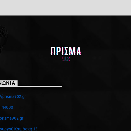
ΝΩΝΙΑ
//prisma902.gr
 44000
prisma902.gr
ουργού Καψάσκη 13