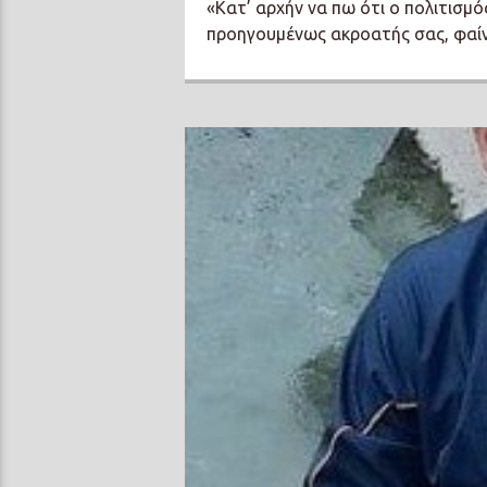
«Κατ’ αρχήν να πω ότι ο πολιτισμό
προηγουμένως ακροατής σας, φαίνετ