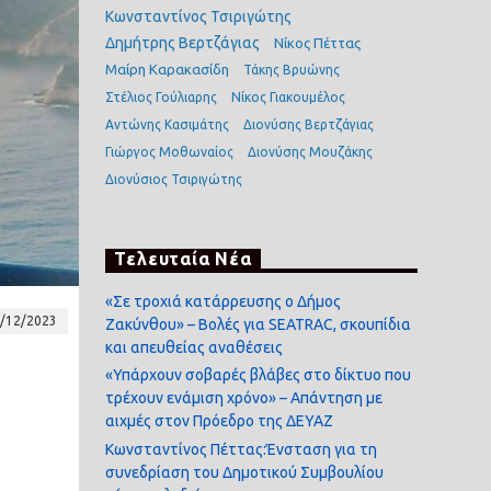
Κωνσταντίνος Τσιριγώτης
Δημήτρης Βερτζάγιας
Νίκος Πέττας
Μαίρη Καρακασίδη
Τάκης Βρυώνης
Στέλιος Γούλιαρης
Νίκος Γιακουμέλος
Αντώνης Κασιμάτης
Διονύσης Βερτζάγιας
Γιώργος Μοθωναίος
Διονύσης Μουζάκης
Διονύσιος Τσιριγώτης
Τελευταία Νέα
«Σε τροχιά κατάρρευσης ο Δήμος
/12/2023
Ζακύνθου» – Βολές για SEATRAC, σκουπίδια
και απευθείας αναθέσεις
«Υπάρχουν σοβαρές βλάβες στο δίκτυο που
τρέχουν ενάμιση χρόνο» – Απάντηση με
αιχμές στον Πρόεδρο της ΔΕΥΑΖ
Κωνσταντίνος Πέττας:Ένσταση για τη
συνεδρίαση του Δημοτικού Συμβουλίου