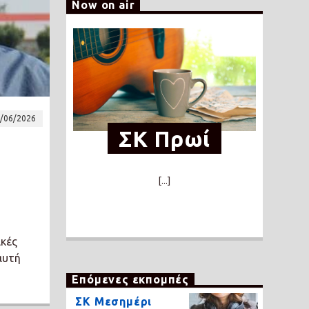
Now on air
/06/2026
ΣΚ Πρωί
[...]
ικές
αυτή
Επόμενες εκπομπές
ΣΚ Μεσημέρι