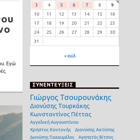
3
4
5
6
7
8
9
10
11
12
13
14
15
16
θου
17
18
19
20
21
22
23
νο
24
25
26
27
28
29
30
31
« Ιούλ
ου. Εγώ
ρές
ΣΥΝΕΝΤΕΥΞΕΙΣ
Γιώργος Τσουρουνάκης
Διονύσης Τουρκάκης
Κωνσταντίνος Πέττας
Αγγελική Αυγουστίνου
Χρήστος Κοντονής
Διονύσης Ακτύπης
Διονύσης Γιακουμέλος
Αγαπητός Βίτσος