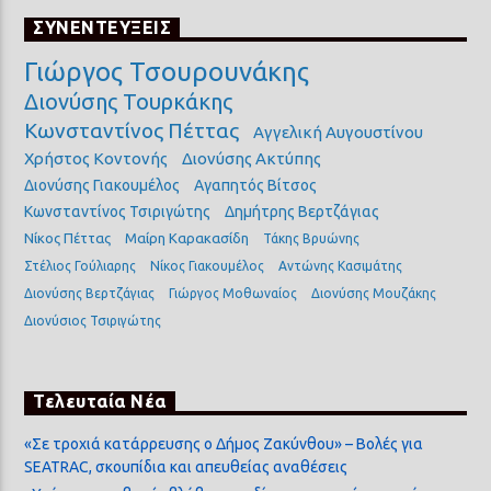
ΣΥΝΕΝΤΕΥΞΕΙΣ
Γιώργος Τσουρουνάκης
Διονύσης Τουρκάκης
Κωνσταντίνος Πέττας
Αγγελική Αυγουστίνου
Χρήστος Κοντονής
Διονύσης Ακτύπης
Διονύσης Γιακουμέλος
Αγαπητός Βίτσος
Κωνσταντίνος Τσιριγώτης
Δημήτρης Βερτζάγιας
Νίκος Πέττας
Μαίρη Καρακασίδη
Τάκης Βρυώνης
Στέλιος Γούλιαρης
Νίκος Γιακουμέλος
Αντώνης Κασιμάτης
Διονύσης Βερτζάγιας
Γιώργος Μοθωναίος
Διονύσης Μουζάκης
Διονύσιος Τσιριγώτης
Τελευταία Νέα
«Σε τροχιά κατάρρευσης ο Δήμος Ζακύνθου» – Βολές για
SEATRAC, σκουπίδια και απευθείας αναθέσεις