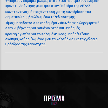
«Υπάρχουν σοβαρές βλάβες στο δίκτυο που τρέχουν ενάμιση
χρόνο» – Απάντηση με αιχμές στον Πρόεδρο της ΔΕΥΑΖ
Κωνσταντίνος Πέττας:Ένσταση για τη συνεδρίαση του
Δημοτικού Συμβουλίου μέσω τηλεδιάσκεψης
Τίμος Παπαδάτος στο «Καλημέρα Ζάκυνθος»: Σκληρή κριτική
στην κυβέρνηση για Ναυάγιο, νερό και υποδομές
Κραυγή αγωνίας για το Καλαμάκι: «Μας υποβαθμίζουν
σκόπιμα, καθαρίζω μόνος μου τα καλαθάκια» καταγγέλλει ο
Πρόεδρος της Κοινότητας