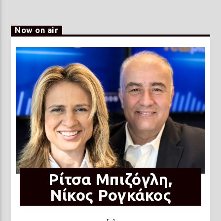
Now on air
Ρίτσα Μπιζόγλη,
Νίκος Ρογκάκος