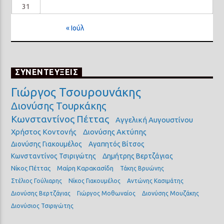
31
« Ιούλ
ΣΥΝΕΝΤΕΥΞΕΙΣ
Γιώργος Τσουρουνάκης
Διονύσης Τουρκάκης
Κωνσταντίνος Πέττας
Αγγελική Αυγουστίνου
Χρήστος Κοντονής
Διονύσης Ακτύπης
Διονύσης Γιακουμέλος
Αγαπητός Βίτσος
Κωνσταντίνος Τσιριγώτης
Δημήτρης Βερτζάγιας
Νίκος Πέττας
Μαίρη Καρακασίδη
Τάκης Βρυώνης
Στέλιος Γούλιαρης
Νίκος Γιακουμέλος
Αντώνης Κασιμάτης
Διονύσης Βερτζάγιας
Γιώργος Μοθωναίος
Διονύσης Μουζάκης
Διονύσιος Τσιριγώτης