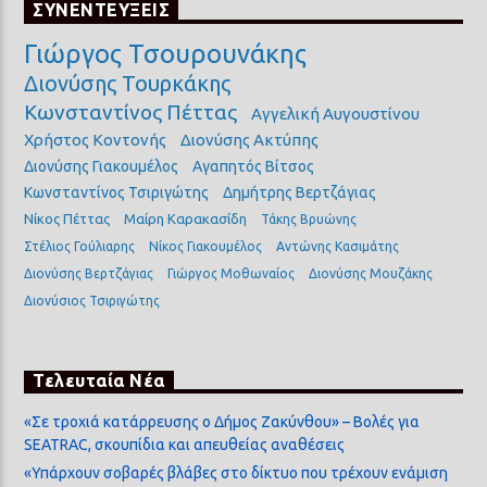
ΣΥΝΕΝΤΕΥΞΕΙΣ
Γιώργος Τσουρουνάκης
Διονύσης Τουρκάκης
Κωνσταντίνος Πέττας
Αγγελική Αυγουστίνου
Χρήστος Κοντονής
Διονύσης Ακτύπης
Διονύσης Γιακουμέλος
Αγαπητός Βίτσος
Κωνσταντίνος Τσιριγώτης
Δημήτρης Βερτζάγιας
Νίκος Πέττας
Μαίρη Καρακασίδη
Τάκης Βρυώνης
Στέλιος Γούλιαρης
Νίκος Γιακουμέλος
Αντώνης Κασιμάτης
Διονύσης Βερτζάγιας
Γιώργος Μοθωναίος
Διονύσης Μουζάκης
Διονύσιος Τσιριγώτης
Τελευταία Νέα
«Σε τροχιά κατάρρευσης ο Δήμος Ζακύνθου» – Βολές για
SEATRAC, σκουπίδια και απευθείας αναθέσεις
«Υπάρχουν σοβαρές βλάβες στο δίκτυο που τρέχουν ενάμιση