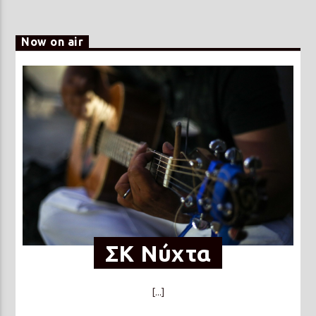
Now on air
ΣΚ Νύχτα
[...]