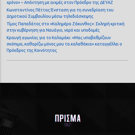
χρόνο» – Απάντηση με αιχμές στον Πρόεδρο της ΔΕΥΑΖ
Κωνσταντίνος Πέττας:Ένσταση για τη συνεδρίαση του
Δημοτικού Συμβουλίου μέσω τηλεδιάσκεψης
Τίμος Παπαδάτος στο «Καλημέρα Ζάκυνθος»: Σκληρή κριτική
στην κυβέρνηση για Ναυάγιο, νερό και υποδομές
Κραυγή αγωνίας για το Καλαμάκι: «Μας υποβαθμίζουν
σκόπιμα, καθαρίζω μόνος μου τα καλαθάκια» καταγγέλλει ο
Πρόεδρος της Κοινότητας