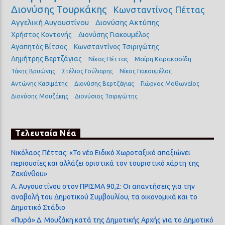
Διονύσης Τουρκάκης
Κωνσταντίνος Πέττας
Αγγελική Αυγουστίνου
Διονύσης Ακτύπης
Χρήστος Κοντονής
Διονύσης Γιακουμέλος
Αγαπητός Βίτσος
Κωνσταντίνος Τσιριγώτης
Δημήτρης Βερτζάγιας
Νίκος Πέττας
Μαίρη Καρακασίδη
Τάκης Βρυώνης
Στέλιος Γούλιαρης
Νίκος Γιακουμέλος
Αντώνης Κασιμάτης
Διονύσης Βερτζάγιας
Γιώργος Μοθωναίος
Διονύσης Μουζάκης
Διονύσιος Τσιριγώτης
Τελευταία Νέα
Νικόλαος Πέττας: «Το νέο Ειδικό Χωροταξικό απαξιώνει
περιουσίες και αλλάζει οριστικά τον τουριστικό χάρτη της
Ζακύνθου»
Α. Αυγουστίνου στον ΠΡΙΣΜΑ 90,2: Οι απαντήσεις για την
αναβολή του Δημοτικού Συμβουλίου, τα οικονομικά και το
Δημοτικό Στάδιο
«Πυρά» Δ. Μουζάκη κατά της Δημοτικής Αρχής για το Δημοτικό