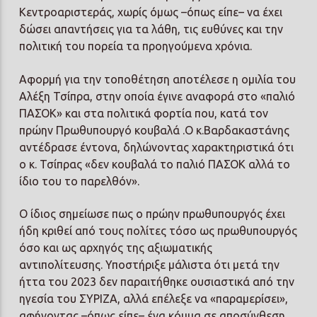
Κεντροαριστεράς, χωρίς όμως –όπως είπε– να έχει
δώσει απαντήσεις για τα λάθη, τις ευθύνες και την
πολιτική του πορεία τα προηγούμενα χρόνια.
Αφορμή για την τοποθέτηση αποτέλεσε η ομιλία του
Αλέξη Τσίπρα, στην οποία έγινε αναφορά στο «παλιό
ΠΑΣΟΚ» και στα πολιτικά φορτία που, κατά τον
πρώην Πρωθυπουργό κουβαλά .Ο κ.Βαρδακαστάνης
αντέδρασε έντονα, δηλώνοντας χαρακτηριστικά ότι
ο κ. Τσίπρας «δεν κουβαλά το παλιό ΠΑΣΟΚ αλλά το
ίδιο του το παρελθόν».
Ο ίδιος σημείωσε πως ο πρώην πρωθυπουργός έχει
ήδη κριθεί από τους πολίτες τόσο ως πρωθυπουργός
όσο και ως αρχηγός της αξιωματικής
αντιπολίτευσης. Υποστήριξε μάλιστα ότι μετά την
ήττα του 2023 δεν παραιτήθηκε ουσιαστικά από την
ηγεσία του ΣΥΡΙΖΑ, αλλά επέλεξε να «παραμερίσει»,
αφήνοντας –όπως είπε– ένα κόμμα σε αποσύνθεση