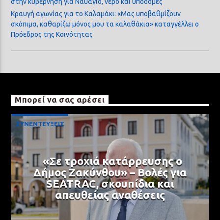
στην κυβέρνηση για Ναυάγιο, νερό και υποδομές
Κραυγή αγωνίας για το Καλαμάκι: «Μας υποβαθμίζουν
σκόπιμα, καθαρίζω μόνος μου τα καλαθάκια» καταγγέλλει ο
Πρόεδρος της Κοινότητας
Μπορεί να σας αρέσει
ΣΥΝΕΝΤΕΥΞΕΙΣ
«Σε τροχιά κατάρρευσης ο
Δήμος Ζακύνθου» – Βολές για
SEATRAC, σκουπίδια και
απευθείας αναθέσεις