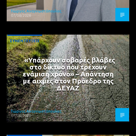
Γιώργος Αναγνωστόπουλος
07/08/2026
ΣΥΝΕΝΤΕΥΞΕΙΣ
«Υπάρχουν σοβαρές βλάβες
στο δίκτυο που τρέχουν
ενάμιση χρόνο» – Απάντηση
με αιχμές στον Πρόεδρο της
ΔΕΥΑΖ
Γιώργος Αναγνωστόπουλος
07/08/2026