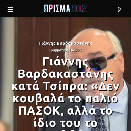
Γιάννης Βαρδακαστάνης
Γραμματέας ΠΑΣΟΚ
Γιάννης
Βαρδακαστάνης
κατά Τσίπρα: «Δεν
κουβαλά το παλιό
ΠΑΣΟΚ, αλλά το
Current track
ίδιο του το
ΕΦΤΑ ΤΡΑΓΟΥΔΙΑ ΘΑ ΣΟΥ ΠΩ (LIVE)
ΕΛΕΩΝΟΡΑ ΖΟΥΓΑΝΕΛΗ