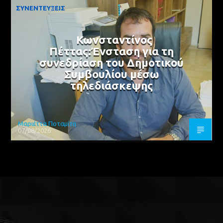
ΣΥΝΕΝΤΕΥΞΕΙΣ
Κωνσταντίνος
Πέττας:Ένσταση για τη
συνεδρίαση του Δημοτικού
Συμβουλίου μέσω
τηλεδιάσκεψης
Μαριέττα Ποταμίτη
07/08/2026