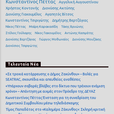
Κωνσταντίνος Πέττας
Αγγελική Αυγουστίνου
Χρήστος Κοντονής
Διονύσης Ακτύπης
Διονύσης Γιακουμέλος
Αγαπητός Βίτσος
Κωνσταντίνος Τσιριγώτης
Δημήτρης Βερτζάγιας
Νίκος Πέττας
Μαίρη Καρακασίδη
Τάκης Βρυώνης
Στέλιος Γούλιαρης
Νίκος Γιακουμέλος
Αντώνης Κασιμάτης
Διονύσης Βερτζάγιας
Γιώργος Μοθωναίος
Διονύσης Μουζάκης
Διονύσιος Τσιριγώτης
Τελευταία Νέα
«Σε τροχιά κατάρρευσης ο Δήμος Ζακύνθου» – Βολές για
SEATRAC, σκουπίδια και απευθείας αναθέσεις
«Υπάρχουν σοβαρές βλάβες στο δίκτυο που τρέχουν ενάμιση
χρόνο» – Απάντηση με αιχμές στον Πρόεδρο της ΔΕΥΑΖ
Κωνσταντίνος Πέττας:Ένσταση για τη συνεδρίαση του
Δημοτικού Συμβουλίου μέσω τηλεδιάσκεψης
Τίμος Παπαδάτος στο «Καλημέρα Ζάκυνθος»: Σκληρή κριτική