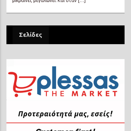
μικραίνει, μεγαλώνει. Και όταν […]
Σελίδες