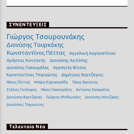
ΣΥΝΕΝΤΕΥΞΕΙΣ
Γιώργος Τσουρουνάκης
Διονύσης Τουρκάκης
Κωνσταντίνος Πέττας
Αγγελική Αυγουστίνου
Χρήστος Κοντονής
Διονύσης Ακτύπης
Διονύσης Γιακουμέλος
Αγαπητός Βίτσος
Κωνσταντίνος Τσιριγώτης
Δημήτρης Βερτζάγιας
Νίκος Πέττας
Μαίρη Καρακασίδη
Τάκης Βρυώνης
Στέλιος Γούλιαρης
Νίκος Γιακουμέλος
Αντώνης Κασιμάτης
Διονύσης Βερτζάγιας
Γιώργος Μοθωναίος
Διονύσης Μουζάκης
Διονύσιος Τσιριγώτης
Τελευταία Νέα