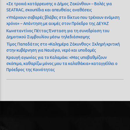
«Σε τροχιά κατάρρευσης ο Δήμος Ζακύνθου» – Βολές για
SEATRAC, σκουπίδια και απευθείας αναθέσεις
«Υπάρχουν σοβαρές βλάβες στο δίκτυο που τρέχουν ενάμιση
χρόνο» – Απάντηση με αιχμές στον Πρόεδρο της ΔΕΥΑΖ
Κωνσταντίνος Πέττας:Ένσταση για τη συνεδρίαση του
Δημοτικού Συμβουλίου μέσω τηλεδιάσκεψης
Τίμος Παπαδάτος στο «Καλημέρα Ζάκυνθος»: Σκληρή κριτική
στην κυβέρνηση για Ναυάγιο, νερό και υποδομές
Κραυγή αγωνίας για το Καλαμάκι: «Μας υποβαθμίζουν
σκόπιμα, καθαρίζω μόνος μου τα καλαθάκια» καταγγέλλει ο
Πρόεδρος της Κοινότητας