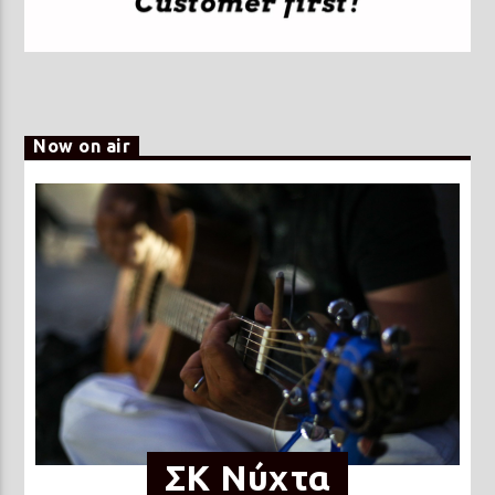
Now on air
ΣΚ Νύχτα