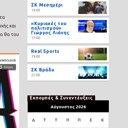
ΣΚ Μεσημέρι
14:00
 τα
«Κυριακές του
χής και
πολιτισμού»
Γιώργος Λιάνης
βο θα του
17:00
Real Sports
19:00
ΣΚ Βράδυ
22:00
Εκπομπές & Συνεντέυξεις
Αύγουστος 2026
Δ
Τ
Τ
Π
Π
Σ
Κ