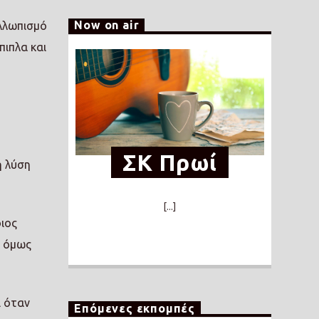
Now on air
αλλωπισμό
πιπλα και
ΣΚ Πρωί
η λύση
[...]
οιος
ς όμως
ι όταν
Επόμενες εκπομπές