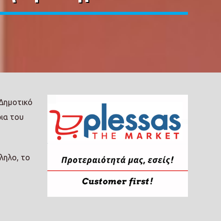
 Δημοτικό
ια του
ληλο, το