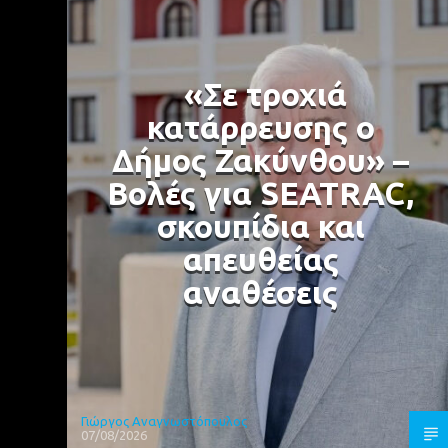
«Σε τροχιά
κατάρρευσης ο
Δήμος Ζακύνθου» –
Βολές για SEATRAC,
σκουπίδια και
απευθείας
αναθέσεις
Γιώργος Αναγνωστόπουλος
07/08/2026