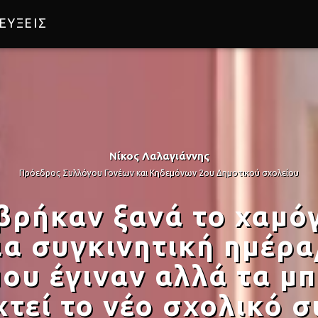
ΕΥΞΕΙΣ
LDI
Νίκος Λαλαγιάννης
Πρόεδρος Συλλόγου Γονέων και Κηδεμόνων 2ου Δημοτικού σχολείου
 βρήκαν ξανά το χαμόγ
μια συγκινητική ημέρ
που έγιναν αλλά τα μ
χτεί το νέο σχολικό 