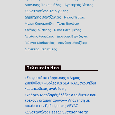
Διονύσης Γιακουμέλος
Αγαπητός Βίτσος
Κωνσταντίνος Τσιριγώτης
Δημήτρης Βερτζάγιας
Νίκος Πέττας
Μαίρη Καρακασίδη
Τάκης Βρυώνης
Στέλιος Γούλιαρης
Νίκος Γιακουμέλος
Αντώνης Κασιμάτης
Διονύσης Βερτζάγιας
Γιώργος Μοθωναίος
Διονύσης Μουζάκης
Διονύσιος Τσιριγώτης
Τελευταία Νέα
«Σε τροχιά κατάρρευσης ο Δήμος
Ζακύνθου» – Βολές για SEATRAC, σκουπίδια
και απευθείας αναθέσεις
«Υπάρχουν σοβαρές βλάβες στο δίκτυο που
τρέχουν ενάμιση χρόνο» – Απάντηση με
αιχμές στον Πρόεδρο της ΔΕΥΑΖ
Κωνσταντίνος Πέττας:Ένσταση για τη