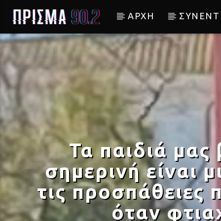
ΑΡΧΗ
ΣΥΝΕΝΤ
Current track
ΤΑ ΧΑΡΤΙΝΑ
ΔΗΜΗΤΡΑ ΓΑΛΑΝΗ FEAT IMAM BAI
Τα παιδιά μας
σημερινή είναι 
τις προσπάθειες 
όταν φτια