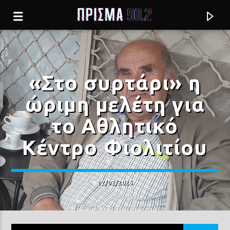
«Στο συρτάρι» η
ώριμη μελέτη για
το Αθλητικό
Κέντρο Φιολιτίου
12/02/2026
Current track
ΚΑΡΑΒΙΑ ΣΤΗ ΣΤΕΡΙΑ (LIVE)
ΓΙΩΡΓΟΣ ΝΤΑΛΑΡΑΣ & ΣΤΡΑΤΗΓΟΥ