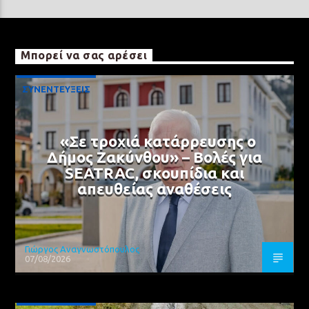
Μπορεί να σας αρέσει
ΣΥΝΕΝΤΕΥΞΕΙΣ
«Σε τροχιά κατάρρευσης ο
Δήμος Ζακύνθου» – Βολές για
SEATRAC, σκουπίδια και
απευθείας αναθέσεις
Γιώργος Αναγνωστόπουλος
07/08/2026