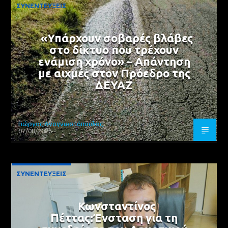
ΣΥΝΕΝΤΕΥΞΕΙΣ
«Υπάρχουν σοβαρές βλάβες
στο δίκτυο που τρέχουν
ενάμιση χρόνο» – Απάντηση
με αιχμές στον Πρόεδρο της
ΔΕΥΑΖ
Γιώργος Αναγνωστόπουλος
07/08/2026
ΣΥΝΕΝΤΕΥΞΕΙΣ
Κωνσταντίνος
Πέττας:Ένσταση για τη