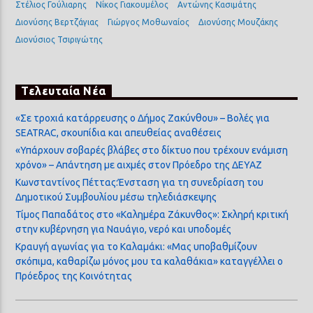
Στέλιος Γούλιαρης
Νίκος Γιακουμέλος
Αντώνης Κασιμάτης
Διονύσης Βερτζάγιας
Γιώργος Μοθωναίος
Διονύσης Μουζάκης
Διονύσιος Τσιριγώτης
Τελευταία Νέα
«Σε τροχιά κατάρρευσης ο Δήμος Ζακύνθου» – Βολές για
SEATRAC, σκουπίδια και απευθείας αναθέσεις
«Υπάρχουν σοβαρές βλάβες στο δίκτυο που τρέχουν ενάμιση
χρόνο» – Απάντηση με αιχμές στον Πρόεδρο της ΔΕΥΑΖ
Κωνσταντίνος Πέττας:Ένσταση για τη συνεδρίαση του
Δημοτικού Συμβουλίου μέσω τηλεδιάσκεψης
Τίμος Παπαδάτος στο «Καλημέρα Ζάκυνθος»: Σκληρή κριτική
στην κυβέρνηση για Ναυάγιο, νερό και υποδομές
Κραυγή αγωνίας για το Καλαμάκι: «Μας υποβαθμίζουν
σκόπιμα, καθαρίζω μόνος μου τα καλαθάκια» καταγγέλλει ο
Πρόεδρος της Κοινότητας