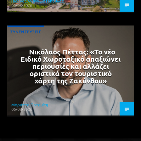
Γιώργος Αναγνωστόπουλος
06/08/2026
ΣΥΝΕΝΤΕΥΞΕΙΣ
Νικόλαος Πέττας: «Το νέο
Ειδικό Χωροταξικό απαξιώνει
περιουσίες και αλλάζει
οριστικά τον τουριστικό
χάρτη της Ζακύνθου»
Μαριέττα Ποταμίτη
06/08/2026