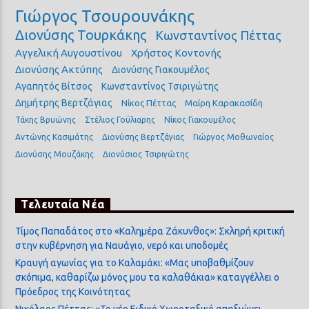
Γιώργος Τσουρουνάκης
Διονύσης Τουρκάκης
Κωνσταντίνος Πέττας
Αγγελική Αυγουστίνου
Χρήστος Κοντονής
Διονύσης Ακτύπης
Διονύσης Γιακουμέλος
Αγαπητός Βίτσος
Κωνσταντίνος Τσιριγώτης
Δημήτρης Βερτζάγιας
Νίκος Πέττας
Μαίρη Καρακασίδη
Τάκης Βρυώνης
Στέλιος Γούλιαρης
Νίκος Γιακουμέλος
Αντώνης Κασιμάτης
Διονύσης Βερτζάγιας
Γιώργος Μοθωναίος
Διονύσης Μουζάκης
Διονύσιος Τσιριγώτης
Τελευταία Νέα
Τίμος Παπαδάτος στο «Καλημέρα Ζάκυνθος»: Σκληρή κριτική
στην κυβέρνηση για Ναυάγιο, νερό και υποδομές
Κραυγή αγωνίας για το Καλαμάκι: «Μας υποβαθμίζουν
σκόπιμα, καθαρίζω μόνος μου τα καλαθάκια» καταγγέλλει ο
Πρόεδρος της Κοινότητας