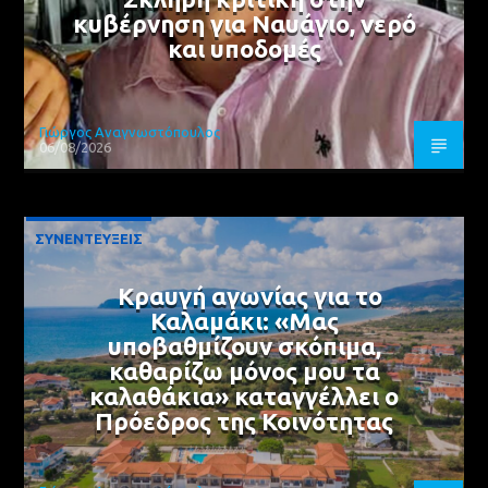
κυβέρνηση για Ναυάγιο, νερό
και υποδομές
Γιώργος Αναγνωστόπουλος
06/08/2026
ΣΥΝΕΝΤΕΥΞΕΙΣ
Κραυγή αγωνίας για το
Καλαμάκι: «Μας
υποβαθμίζουν σκόπιμα,
καθαρίζω μόνος μου τα
καλαθάκια» καταγγέλλει ο
Πρόεδρος της Κοινότητας