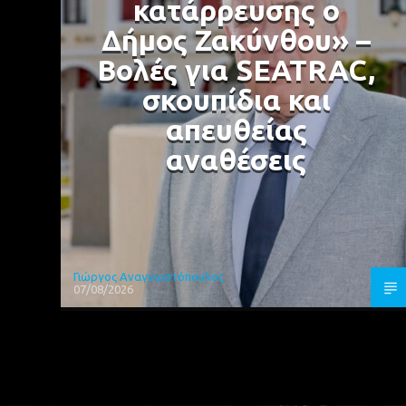
κατάρρευσης ο
Δήμος Ζακύνθου» –
Βολές για SEATRAC,
σκουπίδια και
απευθείας
αναθέσεις
Γιώργος Αναγνωστόπουλος
07/08/2026