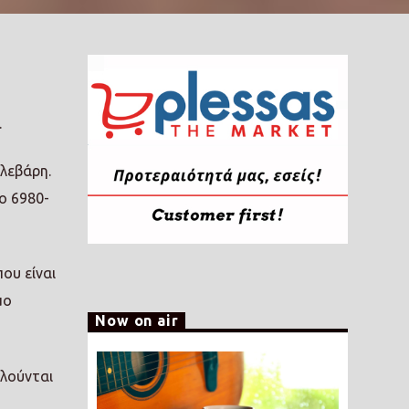
.
λεβάρη.
ο 6980-
ου είναι
μο
Now on air
ολούνται