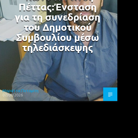
Πέττας:Ένσταση
για τη συνεδρίαση
του Δημοτικού
Συμβουλίου μέσω
τηλεδιάσκεψης
Μαριέττα Ποταμίτη
07/08/2026