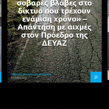
σοβαρές βλάβες στο
δίκτυο που τρέχουν
ενάμιση χρόνο» –
Απάντηση με αιχμές
στον Πρόεδρο της
ΔΕΥΑΖ
Γιώργος Αναγνωστόπουλος
07/08/2026