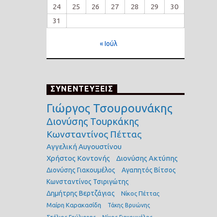
24
25
26
27
28
29
30
31
« Ιούλ
ΣΥΝΕΝΤΕΥΞΕΙΣ
Γιώργος Τσουρουνάκης
Διονύσης Τουρκάκης
Κωνσταντίνος Πέττας
Αγγελική Αυγουστίνου
Χρήστος Κοντονής
Διονύσης Ακτύπης
Διονύσης Γιακουμέλος
Αγαπητός Βίτσος
Κωνσταντίνος Τσιριγώτης
Δημήτρης Βερτζάγιας
Νίκος Πέττας
Μαίρη Καρακασίδη
Τάκης Βρυώνης