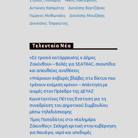
Στέλιος Γούλιαρης
Νίκος Γιακουμέλος
Αντώνης Κασιμάτης
Διονύσης Βερτζάγιας
Γιώργος Μοθωναίος
Διονύσης Μουζάκης
Διονύσιος Τσιριγώτης
Τελευταία Νέα
«Σε τροχιά κατάρρευσης ο Δήμος
Ζακύνθου» – Βολές για SEATRAC, σκουπίδια
και απευθείας αναθέσεις
«Υπάρχουν σοβαρές βλάβες στο δίκτυο που
τρέχουν ενάμιση χρόνο» – Απάντηση με
αιχμές στον Πρόεδρο της ΔΕΥΑΖ
Κωνσταντίνος Πέττας:Ένσταση για τη
συνεδρίαση του Δημοτικού Συμβουλίου
μέσω τηλεδιάσκεψης
Τίμος Παπαδάτος στο «Καλημέρα
Ζάκυνθος»: Σκληρή κριτική στην κυβέρνηση
για Ναυάγιο, νερό και υποδομές