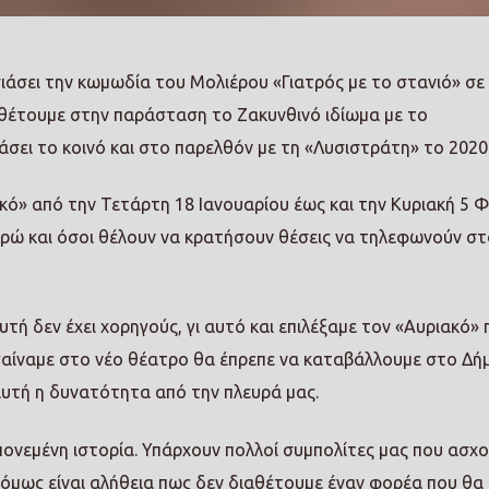
άσει την κωμωδία του Μολιέρου «Γιατρός με το στανιό» σε
σθέτουμε στην παράσταση το Ζακυνθινό ιδίωμα με το
σει το κοινό και στο παρελθόν με τη «Λυσιστράτη» το 2020
ό» από την Τετάρτη 18 Ιανουαρίου έως και την Κυριακή 5 Φ
 ευρώ και όσοι θέλουν να κρατήσουν θέσεις να τηλεφωνούν στ
ή δεν έχει χορηγούς, γι αυτό και επιλέξαμε τον «Αυριακό» π
ηγαίναμε στο νέο θέατρο θα έπρεπε να καταβάλλουμε στο Δή
 αυτή η δυνατότητα από την πλευρά μας.
 πονεμένη ιστορία. Υπάρχουν πολλοί συμπολίτες μας που ασχ
, όμως είναι αλήθεια πως δεν διαθέτουμε έναν φορέα που θα