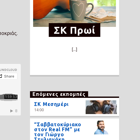
ΣΚ Πρωί
ποκριάς.
[...]
Επόμενες εκπομπές
ΣΚ Μεσημέρι
14:00
“Σαββατοκύριακο
στον Real FM” με
τον Γιώργο
Στυλιανάκη